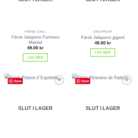
FÄRSK CHILI
CHILIFRUKT
Färsk Jalapeno Farmers
Färsk Jalapeno gigant
Market
49.00
kr
49.00
kr
LÄS MER
LÄS MER
Save
Save
lägg till
lägg till
i
i
favoriter
favoriter
SLUT I LAGER
SLUT I LAGER