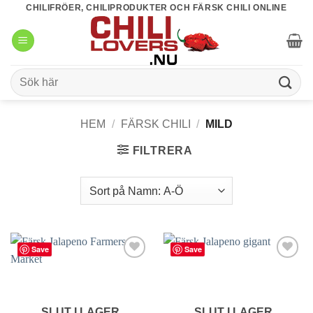
Skip
CHILIFRÖER, CHILIPRODUKTER OCH FÄRSK CHILI ONLINE
to
content
Sök
efter:
HEM
/
FÄRSK CHILI
/
MILD
FILTRERA
Save
Save
lägg till
lägg till
i
i
favoriter
favoriter
SLUT I LAGER
SLUT I LAGER