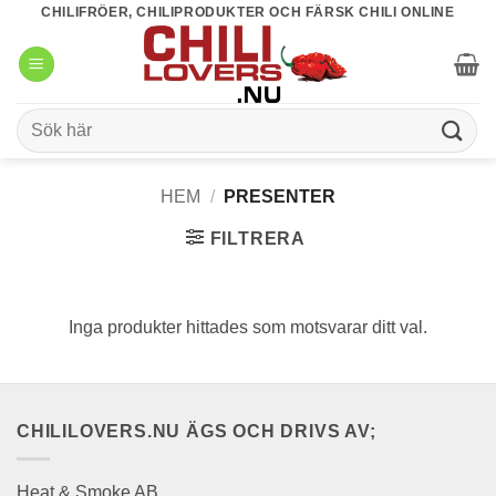
Skip
CHILIFRÖER, CHILIPRODUKTER OCH FÄRSK CHILI ONLINE
to
content
Sök
efter:
HEM
/
PRESENTER
FILTRERA
Inga produkter hittades som motsvarar ditt val.
CHILILOVERS.NU ÄGS OCH DRIVS AV;
Heat & Smoke AB