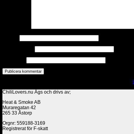
Kommentar
*
Namn
*
E-postadress
*
Webbplats
Denna webbplats använder Akismet för att minska skräppost.
ChiliLovers.nu Ägs och drivs av;
Heat & Smoke AB
Muraregatan 42
265 33 Åstorp
Orgnr: 559188-3169
Registrerat för F-skatt