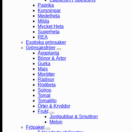
Paprika
Korsningar
Medelheta
Milda
Mycket Heta
Superheta
REA
Exotiska grönsaker
Grönsaksfröer
Äggplanta
Bönor & Ärtor
Gurka
Majs
Morötter
Rädisor
Rödbeta
Solros
Tomat
Tomatillo
Örter & Kryddor
Frukt
Jordgubbar & Smultron
Melon
Fröpaket