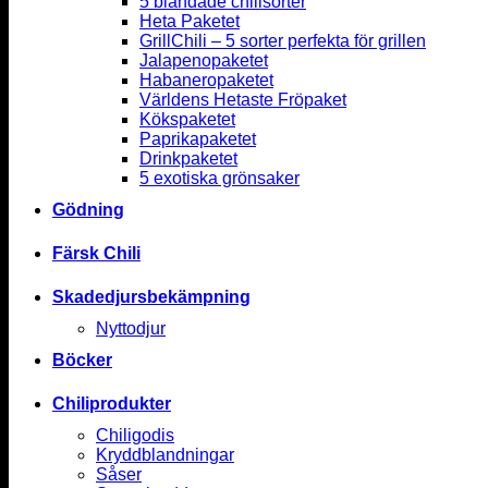
5 blandade chilisorter
Heta Paketet
GrillChili – 5 sorter perfekta för grillen
Jalapenopaketet
Habaneropaketet
Världens Hetaste Fröpaket
Kökspaketet
Paprikapaketet
Drinkpaketet
5 exotiska grönsaker
Gödning
Färsk Chili
Skadedjursbekämpning
Nyttodjur
Böcker
Chiliprodukter
Chiligodis
Kryddblandningar
Såser