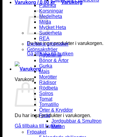
Varukorg /
0.00
kr
Paprika
Korsningar
Medelheta
Milda
Mycket Heta
Superheta
REA
Du har inga produkter i varukorgen.
Exotiska grönsaker
Grönsaksfröer
Gå tillbaka till butiken
Äggplanta
Bönor & Ärtor
Gurka
Majs
Morötter
Varukorg
Rädisor
Rödbeta
Solros
Tomat
Tomatillo
Örter & Kryddor
Du har inga produkter i varukorgen.
Frukt
Jordgubbar & Smultron
Gå tillbaka till butiken
Melon
Fröpaket