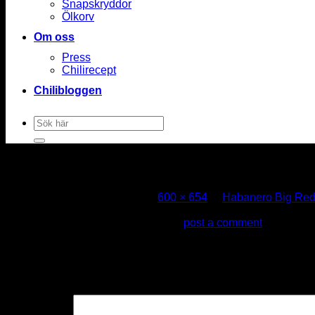
Snapskryddor
Ölkorv
Om oss
Press
Chilirecept
Chilibloggen
Sök
efter:
habanero-big-red
Published
oktober 26, 2020
at
600 × 654
in
Habanero Big Re
Trackbacks are closed, but you can
post a comment
.
Lämna ett svar
Din e-postadress kommer inte publiceras.
Obligatoriska fält ä