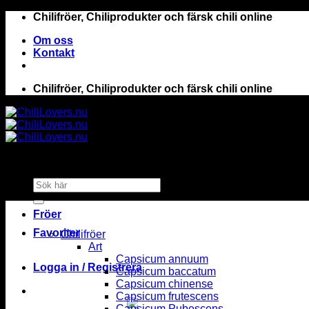
Skip
Chilifröer, Chiliprodukter och färsk chili online
to
Om oss
content
Kontakt
Chilifröer, Chiliprodukter och färsk chili online
Sök
efter:
Fröer
Favoriter
Chilifröer
Art
Capsicum annuum
Logga in / Registrera
Capsicum baccatum
Capsicum chinense
Capsicum frutescens
Capsicum Pubescens