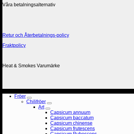
Våra betalningsalternativ
Retur och Återbetalnings-policy
Fraktpolicy
Heat & Smokes Varumärke
Fröer
Chilifröer
Art
Capsicum annuum
Capsicum baccatum
Capsicum chinense
Capsicum frutescens
Capsicum Pubescens