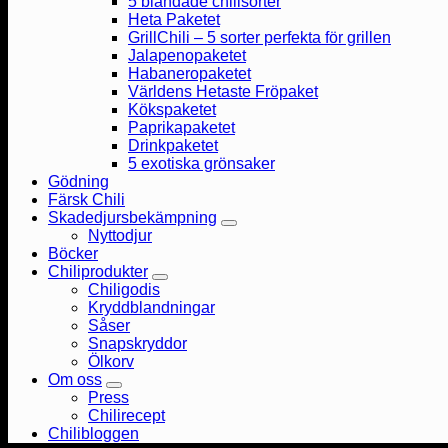
5 blandade chilisorter
Heta Paketet
GrillChili – 5 sorter perfekta för grillen
Jalapenopaketet
Habaneropaketet
Världens Hetaste Fröpaket
Kökspaketet
Paprikapaketet
Drinkpaketet
5 exotiska grönsaker
Gödning
Färsk Chili
Skadedjursbekämpning
Nyttodjur
Böcker
Chiliprodukter
Chiligodis
Kryddblandningar
Såser
Snapskryddor
Ölkorv
Om oss
Press
Chilirecept
Chilibloggen