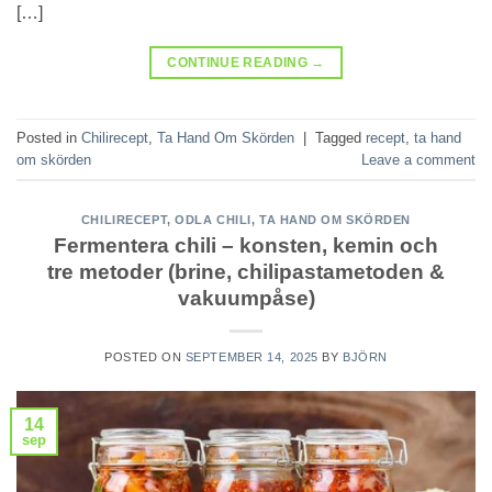
[…]
CONTINUE READING
→
Posted in
Chilirecept
,
Ta Hand Om Skörden
|
Tagged
recept
,
ta hand
om skörden
Leave a comment
CHILIRECEPT
,
ODLA CHILI
,
TA HAND OM SKÖRDEN
Fermentera chili – konsten, kemin och
tre metoder (brine, chilipastametoden &
vakuumpåse)
POSTED ON
SEPTEMBER 14, 2025
BY
BJÖRN
14
sep