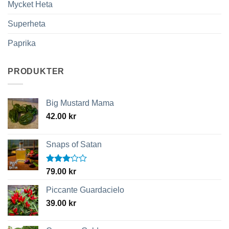
Mycket Heta
Superheta
Paprika
PRODUKTER
Big Mustard Mama
42.00
kr
Snaps of Satan
Betygsatt
79.00
kr
3.00
av 5
Piccante Guardacielo
39.00
kr