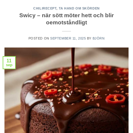
CHILIRECEPT
,
TA HAND OM SKÖRDEN
Swicy – när sött möter hett och blir
oemotståndligt
POSTED ON
SEPTEMBER 11, 2025
BY
BJÖRN
11
sep