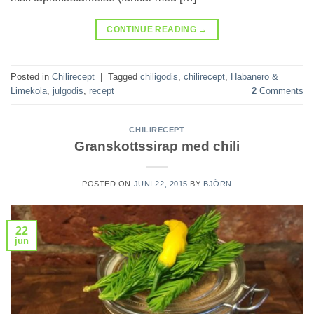
CONTINUE READING
→
Posted in
Chilirecept
|
Tagged
chiligodis
,
chilirecept
,
Habanero &
Limekola
,
julgodis
,
recept
2
Comments
CHILIRECEPT
Granskottssirap med chili
POSTED ON
JUNI 22, 2015
BY
BJÖRN
22
jun