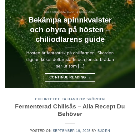
ODLA CHILI SKADEDJUR & SJUKDOMAR
Bekämpa spinnkvalster
och ohyra på hösten –
chiliodlarens guide
Hösten är fantastisk på chilifarmen. Skörden
dignar, köket doftar starkt och fönsterbrädan
ser ut som [...]
CONTINUE READING
→
CHILIRECEPT
,
TA HAND OM SKÖRDEN
Fermenterad Chilisås – Alla Recept Du
Behöver
POSTED ON
SEPTEMBER 19, 2025
BY
BJÖRN