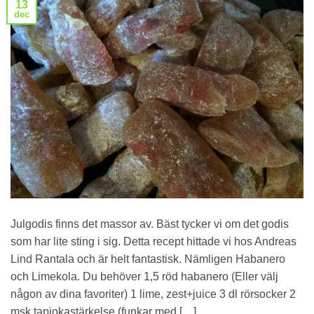
13
dec
Julgodis finns det massor av. Bäst tycker vi om det godis
som har lite sting i sig. Detta recept hittade vi hos Andreas
Lind Rantala och är helt fantastisk. Nämligen Habanero
och Limekola. Du behöver 1,5 röd habanero (Eller välj
någon av dina favoriter) 1 lime, zest+juice 3 dl rörsocker 2
msk tapiokastärkelse (funkar med […]