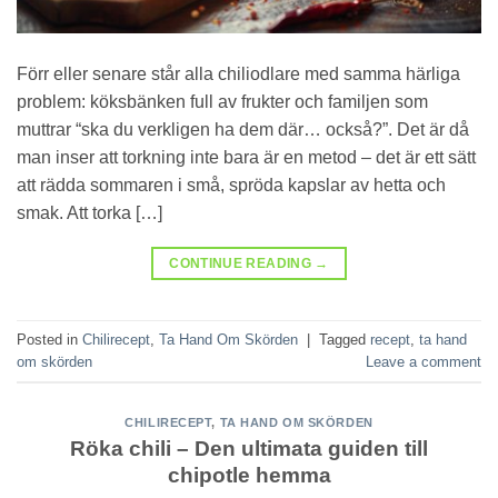
Förr eller senare står alla chiliodlare med samma härliga
problem: köksbänken full av frukter och familjen som
muttrar “ska du verkligen ha dem där… också?”. Det är då
man inser att torkning inte bara är en metod – det är ett sätt
att rädda sommaren i små, spröda kapslar av hetta och
smak. Att torka […]
CONTINUE READING
→
Posted in
Chilirecept
,
Ta Hand Om Skörden
|
Tagged
recept
,
ta hand
om skörden
Leave a comment
CHILIRECEPT
,
TA HAND OM SKÖRDEN
Röka chili – Den ultimata guiden till
chipotle hemma