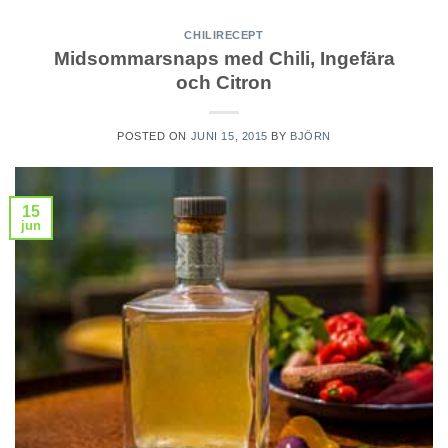
CHILIRECEPT
Midsommarsnaps med Chili, Ingefära
och Citron
POSTED ON
JUNI 15, 2015
BY
BJÖRN
15
jun