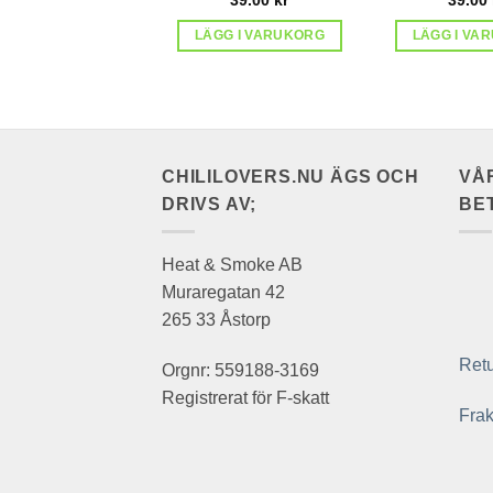
LÄGG I VARUKORG
LÄGG I VA
CHILILOVERS.NU ÄGS OCH
VÅ
DRIVS AV;
BE
Heat & Smoke AB
Muraregatan 42
265 33 Åstorp
Retu
Orgnr: 559188-3169
Registrerat för F-skatt
Frak