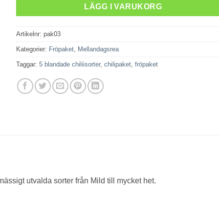
LÄGG I VARUKORG
Artikelnr:
pak03
Kategorier:
Fröpaket
,
Mellandagsrea
Taggar:
5 blandade chiliisorter
,
chilipaket
,
fröpaket
ässigt utvalda sorter från Mild till mycket het.