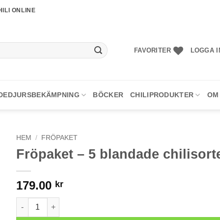
ILI ONLINE
FAVORITER
LOGGA I
DEDJURSBEKÄMPNING
BÖCKER
CHILIPRODUKTER
OM
HEM
/
FRÖPAKET
Fröpaket – 5 blandade chilisort
179.00
kr
Fröpaket - 5 blandade chilisorter mängd