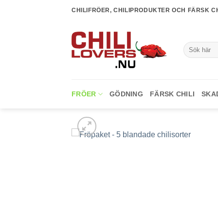
Skip
CHILIFRÖER, CHILIPRODUKTER OCH FÄRSK CH
to
content
Sök
efter:
FRÖER
GÖDNING
FÄRSK CHILI
SKA
lägg till i
favoriter