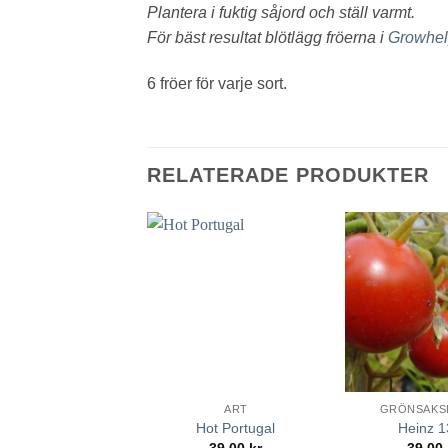
Plantera i fuktig såjord och ställ varmt.
För bäst resultat blötlägg fröerna i
Growhel
6 fröer för varje sort.
RELATERADE PRODUKTER
lägg till
i
favoriter
ART
GRÖNSAKS
Hot Portugal
Heinz 
39.00
kr
39.00