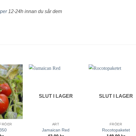
per
12-24h innan du sår dem
lägg till
lägg till
lägg ti
i
i
i
favoriter
favoriter
favorit
SLUT I LAGER
SLUT I LAGER
FRÖER
ART
FRÖER
1350
Jamaican Red
Rocotopaketet
kr
42.00
kr
149.00
kr