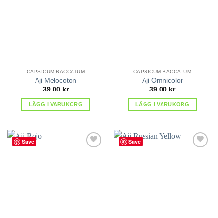
favoriter
favoriter
CAPSICUM BACCATUM
CAPSICUM BACCATUM
Aji Melocoton
Aji Omnicolor
39.00
kr
39.00
kr
LÄGG I VARUKORG
LÄGG I VARUKORG
Save
Save
lägg till
lägg till
i
i
favoriter
favoriter