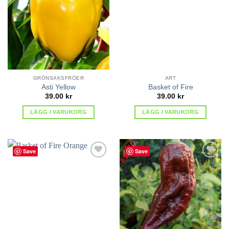
favoriter
favoriter
GRÖNSAKSFRÖER
ART
Asti Yellow
Basket of Fire
39.00
kr
39.00
kr
LÄGG I VARUKORG
LÄGG I VARUKORG
Save
Save
lägg till
lägg till
i
i
favoriter
favoriter