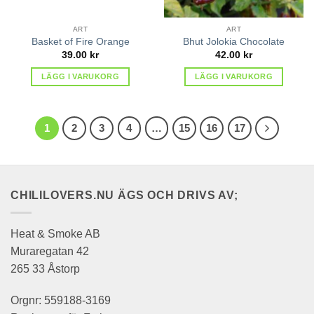
ART
ART
Basket of Fire Orange
Bhut Jolokia Chocolate
39.00
kr
42.00
kr
LÄGG I VARUKORG
LÄGG I VARUKORG
1
2
3
4
…
15
16
17
CHILILOVERS.NU ÄGS OCH DRIVS AV;
Heat & Smoke AB
Muraregatan 42
265 33 Åstorp
Orgnr: 559188-3169