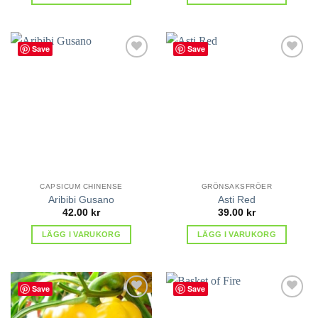
Save
Save
lägg till
lägg till
i
i
favoriter
favoriter
CAPSICUM CHINENSE
GRÖNSAKSFRÖER
Aribibi Gusano
Asti Red
42.00
kr
39.00
kr
LÄGG I VARUKORG
LÄGG I VARUKORG
Save
Save
lägg till
lägg till
i
i