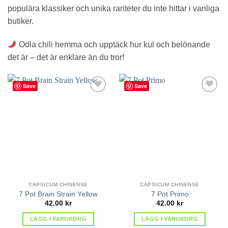
populära klassiker och unika rariteter du inte hittar i vanliga
butiker.
Odla chili hemma och upptäck hur kul och belönande
det är – det är enklare än du tror!
Save
Save
lägg till
lägg till
i
i
favoriter
favoriter
CAPSICUM CHINENSE
CAPSICUM CHINENSE
7 Pot Brain Strain Yellow
7 Pot Primo
42.00
kr
42.00
kr
LÄGG I VARUKORG
LÄGG I VARUKORG