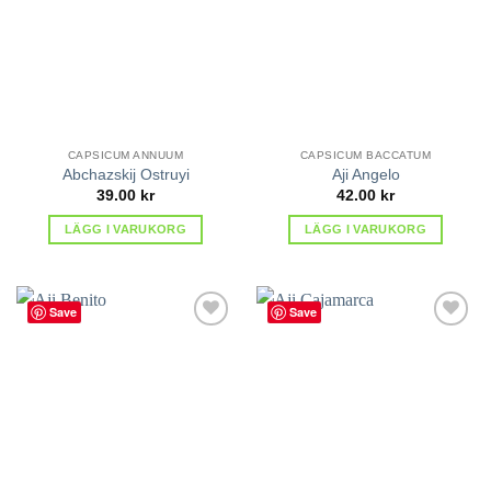
favoriter
favoriter
CAPSICUM ANNUUM
CAPSICUM BACCATUM
Abchazskij Ostruyi
Aji Angelo
39.00
kr
42.00
kr
LÄGG I VARUKORG
LÄGG I VARUKORG
Save
Save
lägg till
lägg till
i
i
favoriter
favoriter