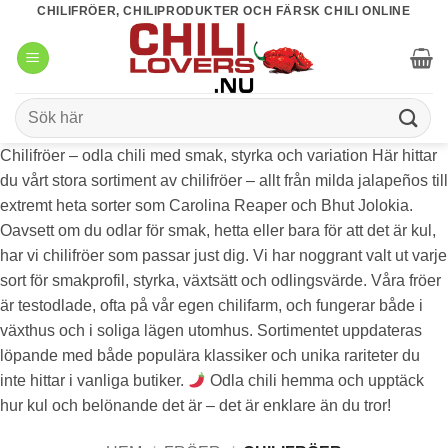
Skip
CHILIFRÖER, CHILIPRODUKTER OCH FÄRSK CHILI ONLINE
to
content
Sök
efter:
Chilifröer – odla chili med smak, styrka och variation Här hittar
du vårt stora sortiment av chilifröer – allt från milda jalapeños till
extremt heta sorter som Carolina Reaper och Bhut Jolokia.
Oavsett om du odlar för smak, hetta eller bara för att det är kul,
har vi chilifröer som passar just dig. Vi har noggrant valt ut varje
sort för smakprofil, styrka, växtsätt och odlingsvärde. Våra fröer
är testodlade, ofta på vår egen chilifarm, och fungerar både i
växthus och i soliga lägen utomhus. Sortimentet uppdateras
löpande med både populära klassiker och unika rariteter du
inte hittar i vanliga butiker.
Odla chili hemma och upptäck
hur kul och belönande det är – det är enklare än du tror!