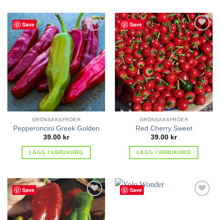
Save
Save
lägg till
lägg till
i
i
favoriter
favoriter
GRÖNSAKSFRÖER
GRÖNSAKSFRÖER
Pepperoncini Greek Golden
Red Cherry Sweet
39.00
kr
39.00
kr
LÄGG I VARUKORG
LÄGG I VARUKORG
Save
Save
lägg till
lägg till
i
i
favoriter
favoriter