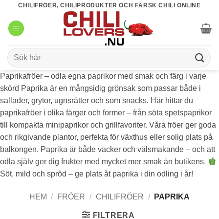
Skip
CHILIFRÖER, CHILIPRODUKTER OCH FÄRSK CHILI ONLINE
to
content
Sök
efter:
Paprikafröer – odla egna paprikor med smak och färg i varje
skörd Paprika är en mångsidig grönsak som passar både i
sallader, grytor, ugnsrätter och som snacks. Här hittar du
paprikafröer i olika färger och former – från söta spetspaprikor
till kompakta minipaprikor och grillfavoriter. Våra fröer ger goda
och rikgivande plantor, perfekta för växthus eller solig plats på
balkongen. Paprika är både vacker och välsmakande – och att
odla själv ger dig frukter med mycket mer smak än butikens.
Söt, mild och spröd – ge plats åt paprika i din odling i år!
HEM
/
FRÖER
/
CHILIFRÖER
/
PAPRIKA
FILTRERA