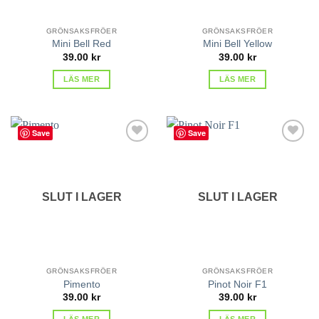
GRÖNSAKSFRÖER
GRÖNSAKSFRÖER
Mini Bell Red
Mini Bell Yellow
39.00
kr
39.00
kr
LÄS MER
LÄS MER
Save
Save
lägg till
lägg till
i
i
favoriter
favoriter
SLUT I LAGER
SLUT I LAGER
GRÖNSAKSFRÖER
GRÖNSAKSFRÖER
Pimento
Pinot Noir F1
39.00
kr
39.00
kr
LÄS MER
LÄS MER