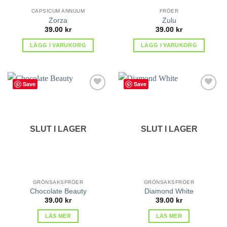
CAPSICUM ANNUUM
FRÖER
Zorza
Zulu
39.00
kr
39.00
kr
LÄGG I VARUKORG
LÄGG I VARUKORG
Save
Save
lägg till
lägg till
i
i
favoriter
favoriter
SLUT I LAGER
SLUT I LAGER
GRÖNSAKSFRÖER
GRÖNSAKSFRÖER
Chocolate Beauty
Diamond White
39.00
kr
39.00
kr
LÄS MER
LÄS MER