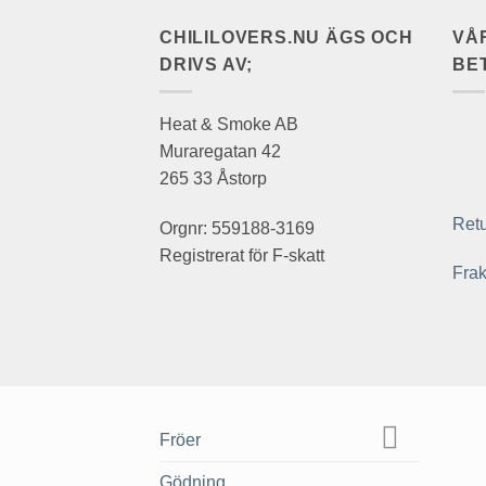
CHILILOVERS.NU ÄGS OCH
VÅ
DRIVS AV;
BE
Heat & Smoke AB
Muraregatan 42
265 33 Åstorp
Retu
Orgnr: 559188-3169
Registrerat för F-skatt
Frak
Fröer
Gödning