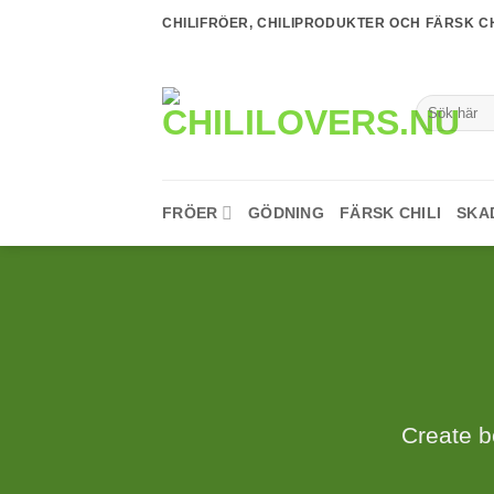
Skip
CHILIFRÖER, CHILIPRODUKTER OCH FÄRSK CH
to
content
Sök
efter:
FRÖER
GÖDNING
FÄRSK CHILI
SKA
Create b