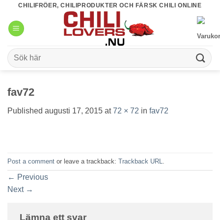
Skip
CHILIFRÖER, CHILIPRODUKTER OCH FÄRSK CHILI ONLINE
to
content
Sök
efter:
fav72
Published
augusti 17, 2015
at
72 × 72
in
fav72
Post a comment
or leave a trackback:
Trackback URL
.
←
Previous
Next
→
Lämna ett svar