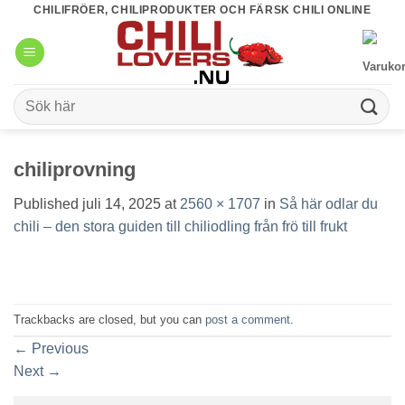
Skip
CHILIFRÖER, CHILIPRODUKTER OCH FÄRSK CHILI ONLINE
to
content
Sök
efter:
chiliprovning
Published
juli 14, 2025
at
2560 × 1707
in
Så här odlar du
chili – den stora guiden till chiliodling från frö till frukt
Trackbacks are closed, but you can
post a comment
.
←
Previous
Next
→