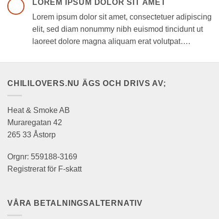
LOREM IPSUM DOLOR SIT AMET
Lorem ipsum dolor sit amet, consectetuer adipiscing
elit, sed diam nonummy nibh euismod tincidunt ut
laoreet dolore magna aliquam erat volutpat….
CHILILOVERS.NU ÄGS OCH DRIVS AV;
Heat & Smoke AB
Muraregatan 42
265 33 Åstorp
Orgnr: 559188-3169
Registrerat för F-skatt
VÅRA BETALNINGSALTERNATIV