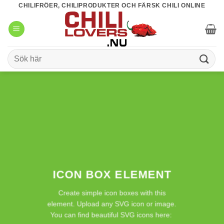
Skip
CHILIFRÖER, CHILIPRODUKTER OCH FÄRSK CHILI ONLINE
to
content
Sök
efter:
ICON BOX ELEMENT
Create simple icon boxes with this
element. Upload any SVG icon or image.
You can find beautiful SVG icons here: