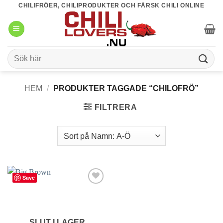
Skip
CHILIFRÖER, CHILIPRODUKTER OCH FÄRSK CHILI ONLINE
to
content
Sök
efter:
HEM
/
PRODUKTER TAGGADE “CHILOFRÖ”
FILTRERA
Save
lägg till
i
favoriter
SLUT I LAGER