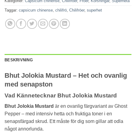
Kategorier:
Capsicum chinense
,
Chilifröer
,
Fröer
,
Korsningar
,
Superheta
Taggar:
capsicum chinense
,
chilifrö
,
Chilifröer
,
superhet
BESKRIVNING
Bhut Jolokia Mustard – Het och ovanlig
med senapston
Vad Kännetecknar Bhut Jolokia Mustard
Bhut Jolokia Mustard
är en ovanlig färgvariant av Ghost
Pepper – med intensiv hetta och fruktiga toner i en
senapsfärgad skrud. Ett måste för dig som gillar att odla
något annorlunda.