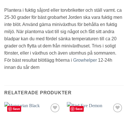
Plantera i fuktig såjord eller torvbriketter och ställ varmt. ca
25-30 grader för bäst grobarhet Jorden ska vara fuktig men
inte blöt. Använd gärna miniväxthus för behålla en fuktig
miljö. När plantorna växt till sig något och fått sitt andra
bladpar kan du med fördel sänka temperaturen till ca 20
grader och flytta ut dem från miniväxthuset. Trivs i soligt
fönster, eller i växthus och även utomhus på sommaren.
För bäst resultat blötlägg fröerna i
Growhelper
12-24h
innan du sår dem
RELATERADE PRODUKTER
Save
Save
lägg till
lägg till
i
i
favoriter
favoriter