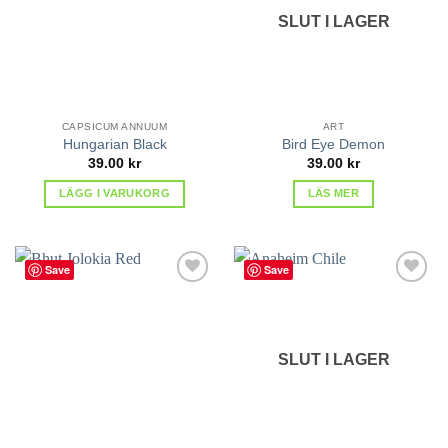
SLUT I LAGER
CAPSICUM ANNUUM
ART
Hungarian Black
Bird Eye Demon
39.00
kr
39.00
kr
LÄGG I VARUKORG
LÄS MER
Save
Save
lägg till
lägg till
i
i
favoriter
favoriter
SLUT I LAGER