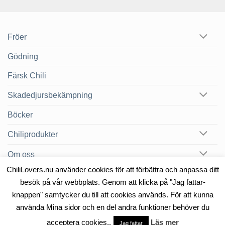
Fröer
Gödning
Färsk Chili
Skadedjursbekämpning
Böcker
Chiliprodukter
Om oss
ChiliLovers.nu använder cookies för att förbättra och anpassa ditt
Chilibloggen
besök på vår webbplats. Genom att klicka på "Jag fattar-
knappen" samtycker du till att cookies används. För att kunna
använda Mina sidor och en del andra funktioner behöver du
OM OSS
KONTAKT
acceptera cookies..
Läs mer
Copyright 2026 ©
Heat & Smoke AB
Jag fattar