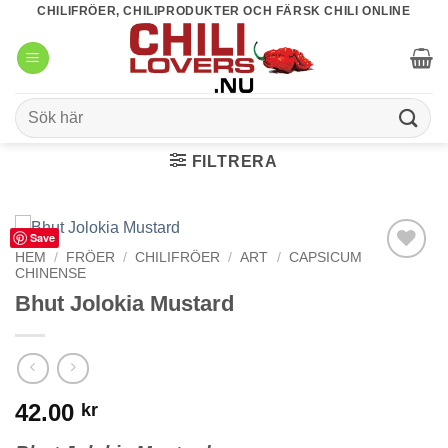
Skip
CHILIFRÖER, CHILIPRODUKTER OCH FÄRSK CHILI ONLINE
to
content
Sök
efter:
FILTRERA
Save
HEM
/
FRÖER
/
CHILIFRÖER
/
ART
/
CAPSICUM
CHINENSE
lägg till i
favoriter
Bhut Jolokia Mustard
42.00
kr