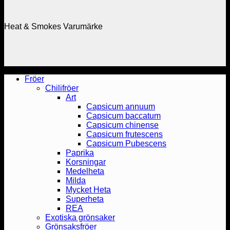
Heat & Smokes Varumärke
Fröer
Chilifröer
Art
Capsicum annuum
Capsicum baccatum
Capsicum chinense
Capsicum frutescens
Capsicum Pubescens
Paprika
Korsningar
Medelheta
Milda
Mycket Heta
Superheta
REA
Exotiska grönsaker
Grönsaksfröer