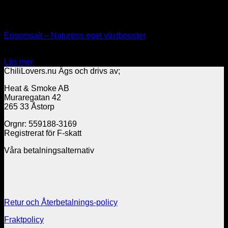
Slut i lager
Gödning & Groprodukter
Epsomsalt – Naturens eget växtbooster
79.00
kr
Läs mer
ChiliLovers.nu Ägs och drivs av;
Heat & Smoke AB
Muraregatan 42
265 33 Åstorp
Orgnr: 559188-3169
Registrerat för F-skatt
Våra betalningsalternativ
Retur och Återbetalnings-policy
Fraktpolicy