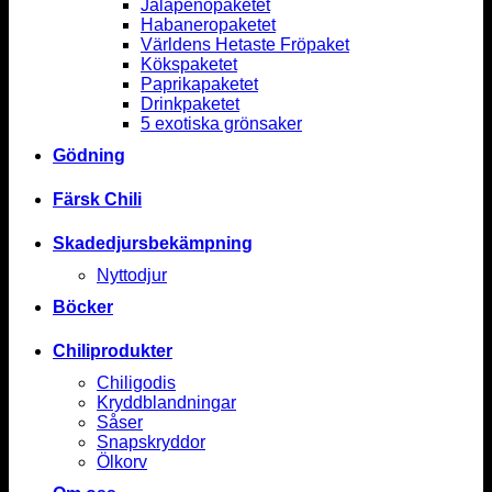
Jalapenopaketet
Habaneropaketet
Världens Hetaste Fröpaket
Kökspaketet
Paprikapaketet
Drinkpaketet
5 exotiska grönsaker
Gödning
Färsk Chili
Skadedjursbekämpning
Nyttodjur
Böcker
Chiliprodukter
Chiligodis
Kryddblandningar
Såser
Snapskryddor
Ölkorv