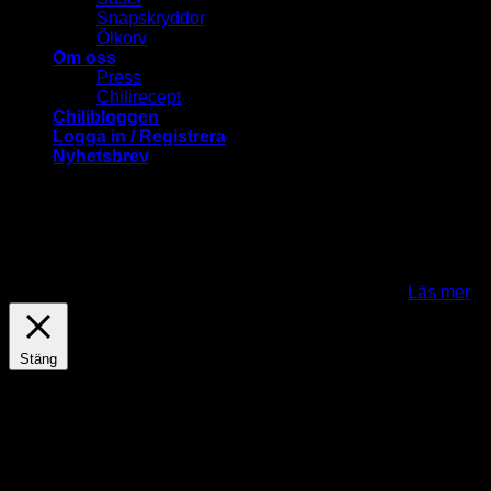
Snapskryddor
Ölkorv
Om oss
Press
Chilirecept
Chilibloggen
Logga in / Registrera
Nyhetsbrev
ChiliLovers.nu använder cookies för att förbättra och
anpassa ditt besök på vår webbplats. Genom att klicka på
"Jag fattar-knappen" samtycker du till att cookies används.
För att kunna använda Mina sidor och en del andra
funktioner behöver du acceptera cookies..
Jag fattar
Läs mer
Stäng
Privacy Overview
This website uses cookies to improve your experience while
you navigate through the website. Out of these cookies, the
cookies that are categorized as necessary are stored on your