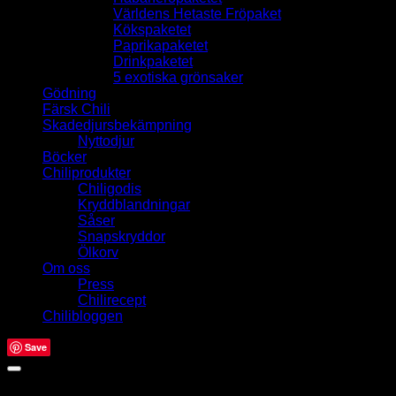
Världens Hetaste Fröpaket
Kökspaketet
Paprikapaketet
Drinkpaketet
5 exotiska grönsaker
Gödning
Färsk Chili
Skadedjursbekämpning
Nyttodjur
Böcker
Chiliprodukter
Chiligodis
Kryddblandningar
Såser
Snapskryddor
Ölkorv
Om oss
Press
Chilirecept
Chilibloggen
Save