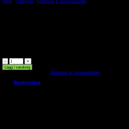
Hem
/
Tillbehör
/
Gödning & Groprodukter
GrowHelper
20.00
kr
I lager
GrowHelper
mängd
Lägg i varukorg
Artikelnr:
102
Kategori:
Gödning & Groprodukter
Beskrivning
Vad är GrowHelper?
GrowHelper
är ett smart och effektivt sätt att kickstarta din
chiliodling! Produkten innehåller
Kaliumnitrat (KNO₃)
– ett
ämne som hjälper dina
chilifröer
och
paprikafröer
att gro
snabbare och jämnare. Genom att blötlägga fröerna innan
sådd simulerar du den naturliga process som sker när ett frö