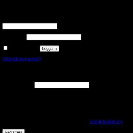
Logga in
Obligatoriskt
Användarnamn eller e-postadress
*
Obligatoriskt
Lösenord
*
Kom ihåg mig
Logga in
Glömt lösenordet?
Registrera
Obligatoriskt
E-postadress
*
En länk för att ställa in ett nytt lösenord kommer att skickas till
din e-postadress.
Dina personuppgifter kommer användas för att förbättra din
upplevelse på webbplatsen, hantera åtkomst till ditt konto
och för andra ändamål som beskrivs i vår
integritetspolicy
.
Registrera