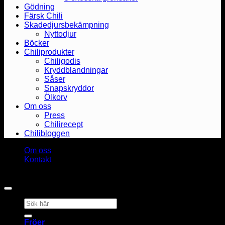
Gödning
Färsk Chili
Skadedjursbekämpning
Nyttodjur
Böcker
Chiliprodukter
Chiligodis
Kryddblandningar
Såser
Snapskryddor
Ölkorv
Om oss
Press
Chilirecept
Chilibloggen
Om oss
Kontakt
Copyright 2026 ©
Heat & Smoke AB
Sök
efter:
Fröer