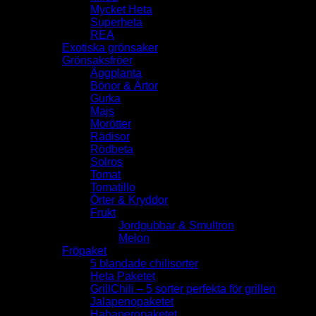
Mycket Heta
Superheta
REA
Exotiska grönsaker
Grönsaksfröer
Äggplanta
Bönor & Ärtor
Gurka
Majs
Morötter
Rädisor
Rödbeta
Solros
Tomat
Tomatillo
Örter & Kryddor
Frukt
Jordgubbar & Smultron
Melon
Fröpaket
5 blandade chilisorter
Heta Paketet
GrillChili – 5 sorter perfekta för grillen
Jalapenopaketet
Habaneropaketet