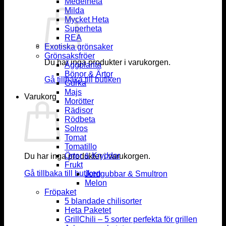
Medelheta
Milda
Mycket Heta
Superheta
REA
Exotiska grönsaker
Grönsaksfröer
Du har inga produkter i varukorgen.
Äggplanta
Bönor & Ärtor
Gå tillbaka till butiken
Gurka
Majs
Varukorg
Morötter
Rädisor
Rödbeta
Solros
Tomat
Tomatillo
Örter & Kryddor
Du har inga produkter i varukorgen.
Frukt
Gå tillbaka till butiken
Jordgubbar & Smultron
Melon
Fröpaket
5 blandade chilisorter
Heta Paketet
GrillChili – 5 sorter perfekta för grillen