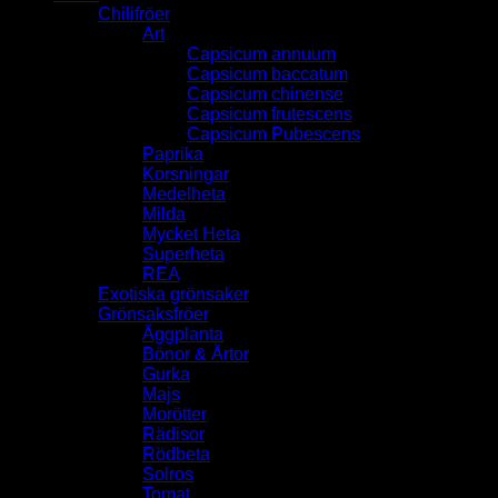
Chilifröer
Art
Capsicum annuum
Capsicum baccatum
Capsicum chinense
Capsicum frutescens
Capsicum Pubescens
Paprika
Korsningar
Medelheta
Milda
Mycket Heta
Superheta
REA
Exotiska grönsaker
Grönsaksfröer
Äggplanta
Bönor & Ärtor
Gurka
Majs
Morötter
Rädisor
Rödbeta
Solros
Tomat