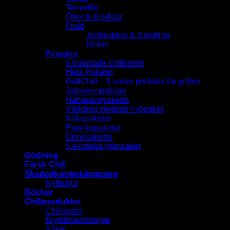
Tomatillo
Örter & Kryddor
Frukt
Jordgubbar & Smultron
Melon
Fröpaket
5 blandade chilisorter
Heta Paketet
GrillChili – 5 sorter perfekta för grillen
Jalapenopaketet
Habaneropaketet
Världens Hetaste Fröpaket
Kökspaketet
Paprikapaketet
Drinkpaketet
5 exotiska grönsaker
Gödning
Färsk Chili
Skadedjursbekämpning
Nyttodjur
Böcker
Chiliprodukter
Chiligodis
Kryddblandningar
Såser