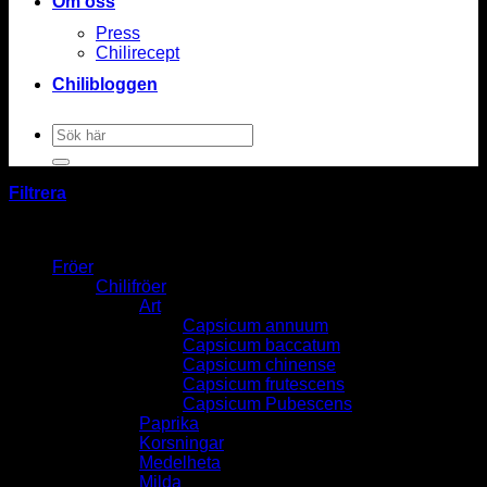
Om oss
Press
Chilirecept
Chilibloggen
Sök
efter:
Filtrera
Fröer
Chilifröer
Art
Capsicum annuum
Capsicum baccatum
Capsicum chinense
Capsicum frutescens
Capsicum Pubescens
Paprika
Korsningar
Medelheta
Milda