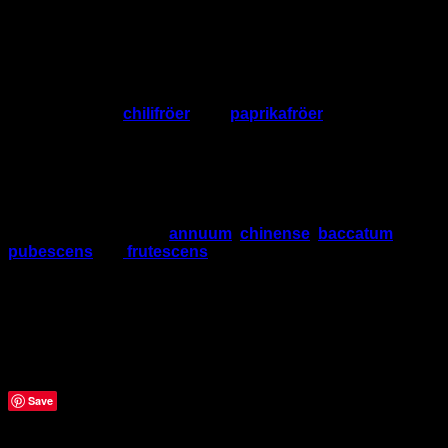
Så använder du GrowHelper
Blanda innehållet i en förpackning med
2 dl ljummet
vatten
.
Lägg dina
chilifröer
eller
paprikafröer
i lösningen.
Låt fröerna ligga i blöt i
12–24 timmar
.
Plantera sedan som vanligt i fuktig såjord.
Produkten kan med fördel användas till alla arter av
Capsicum
– inklusive
annuum
,
chinense
,
baccatum
,
pubescens
och
frutescens
.
GrowHelper – för dig som vill ge dina chilifröer bästa
möjliga start på livet.
Ett måste för varje seriös chiliodlare!
Relaterade produkter
Save