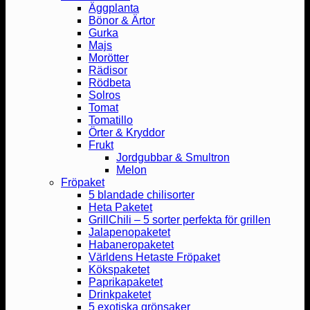
Äggplanta
Bönor & Ärtor
Gurka
Majs
Morötter
Rädisor
Rödbeta
Solros
Tomat
Tomatillo
Örter & Kryddor
Frukt
Jordgubbar & Smultron
Melon
Fröpaket
5 blandade chilisorter
Heta Paketet
GrillChili – 5 sorter perfekta för grillen
Jalapenopaketet
Habaneropaketet
Världens Hetaste Fröpaket
Kökspaketet
Paprikapaketet
Drinkpaketet
5 exotiska grönsaker