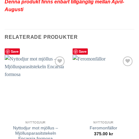
Denna produkt finns enbart tillgänglig mellan April-
Augusti
RELATERADE PRODUKTER
Save
Save
lägg till
lägg till
i
i
favoriter
favoriter
NYTTODJUR
NYTTODJUR
Nyttodjur mot mjöllus –
Feromonfällor
Mjöllusparasitstekeln
375.00
kr
Encarsia formosa