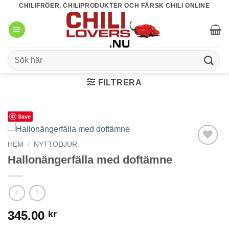
Skip
CHILIFRÖER, CHILIPRODUKTER OCH FÄRSK CHILI ONLINE
to
content
Sök
efter:
FILTRERA
Save
HEM
/
NYTTODJUR
lägg till i
Hallonängerfälla med doftämne
favoriter
345.00
kr