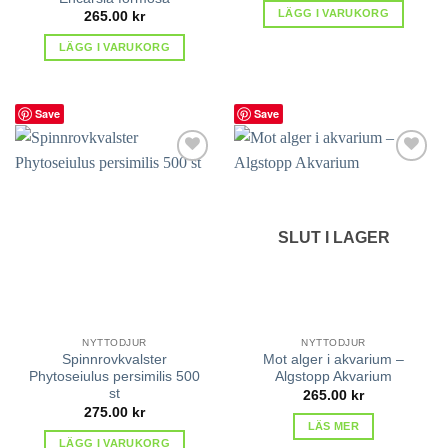
LÄGG I VARUKORG
265.00
kr
LÄGG I VARUKORG
Save
Save
lägg till
lägg till
i
i
favoriter
favoriter
SLUT I LAGER
NYTTODJUR
NYTTODJUR
Spinnrovkvalster
Mot alger i akvarium –
Phytoseiulus persimilis 500
Algstopp Akvarium
st
265.00
kr
275.00
kr
LÄS MER
LÄGG I VARUKORG