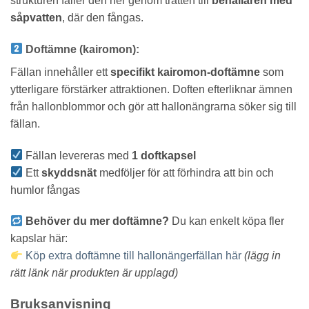
strukturen faller den ner genom tratten till
behållaren med
såpvatten
, där den fångas.
Doftämne (kairomon):
Fällan innehåller ett
specifikt kairomon-doftämne
som
ytterligare förstärker attraktionen. Doften efterliknar ämnen
från hallonblommor och gör att hallonängrarna söker sig till
fällan.
Fällan levereras med
1 doftkapsel
Ett
skyddsnät
medföljer för att förhindra att bin och
humlor fångas
Behöver du mer doftämne?
Du kan enkelt köpa fler
kapslar här:
Köp extra doftämne till hallonängerfällan här
(lägg in
rätt länk när produkten är upplagd)
Bruksanvisning