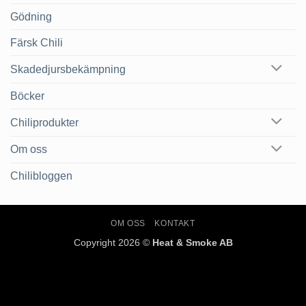
Gödning
Färsk Chili
Skadedjursbekämpning
Böcker
Chiliprodukter
Om oss
Chilibloggen
OM OSS
KONTAKT
Copyright 2026 ©
Heat & Smoke AB