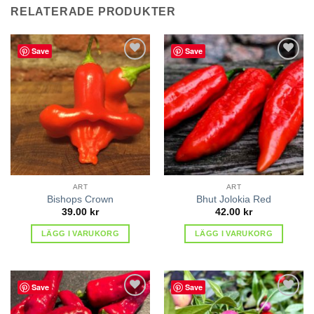
RELATERADE PRODUKTER
Save
Save
lägg till
lägg till
i
i
favoriter
favoriter
ART
ART
Bishops Crown
Bhut Jolokia Red
39.00
kr
42.00
kr
LÄGG I VARUKORG
LÄGG I VARUKORG
Save
Save
lägg till
lägg till