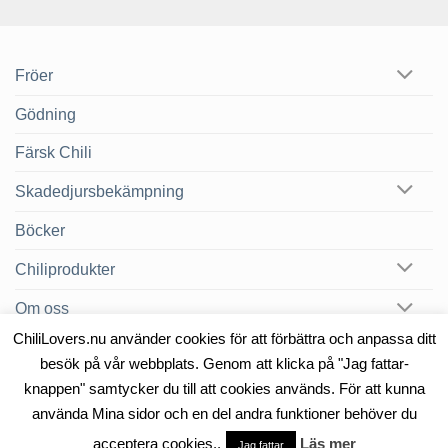
Fröer
Gödning
Färsk Chili
Skadedjursbekämpning
Böcker
Chiliprodukter
Om oss
ChiliLovers.nu använder cookies för att förbättra och anpassa ditt
Chilibloggen
besök på vår webbplats. Genom att klicka på "Jag fattar-
knappen" samtycker du till att cookies används. För att kunna
använda Mina sidor och en del andra funktioner behöver du
OM OSS
KONTAKT
acceptera cookies..
Läs mer
Copyright 2026 ©
Heat & Smoke AB
Jag fattar