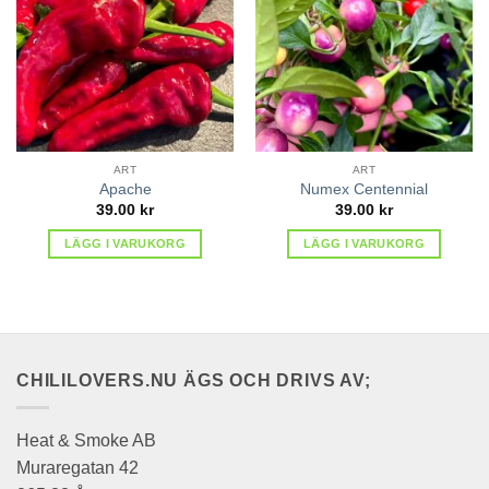
i
i
favoriter
favoriter
ART
ART
Apache
Numex Centennial
39.00
kr
39.00
kr
LÄGG I VARUKORG
LÄGG I VARUKORG
CHILILOVERS.NU ÄGS OCH DRIVS AV;
Heat & Smoke AB
Muraregatan 42