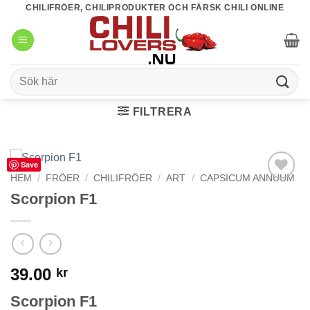
Skip
CHILIFRÖER, CHILIPRODUKTER OCH FÄRSK CHILI ONLINE
to
content
Sök
efter:
FILTRERA
Save
HEM
/
FRÖER
/
CHILIFRÖER
/
ART
/
CAPSICUM ANNUUM
lägg till i
Scorpion F1
favoriter
39.00
kr
Scorpion F1