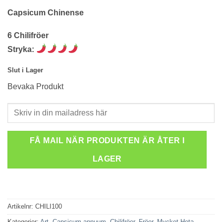
Capsicum Chinense
6 Chilifröer
Stryka:
Slut i Lager
Bevaka Produkt
FÅ MAIL NÄR PRODUKTEN ÄR ÅTER I
LAGER
Artikelnr:
CHILI100
Kategorier:
Art
,
Capsicum annuum
,
Chilifröer
,
Fröer
,
Mycket Heta