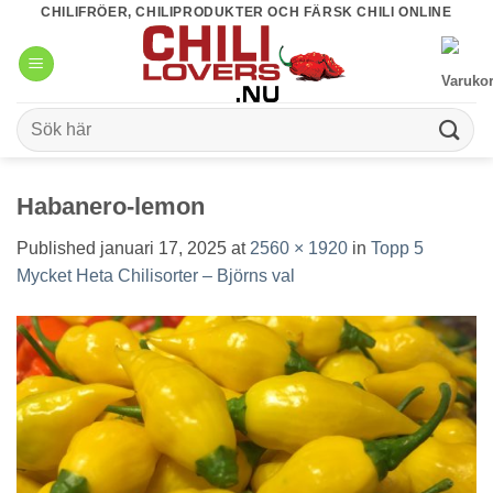
Skip
CHILIFRÖER, CHILIPRODUKTER OCH FÄRSK CHILI ONLINE
to
content
Sök
efter:
Habanero-lemon
Published
januari 17, 2025
at
2560 × 1920
in
Topp 5
Mycket Heta Chilisorter – Björns val