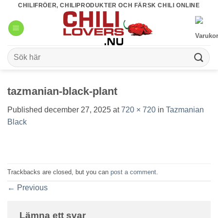
Skip
CHILIFRÖER, CHILIPRODUKTER OCH FÄRSK CHILI ONLINE
to
content
Sök
efter:
tazmanian-black-plant
Published
december 27, 2025
at
720 × 720
in
Tazmanian
Black
Trackbacks are closed, but you can
post a comment
.
←
Previous
Lämna ett svar