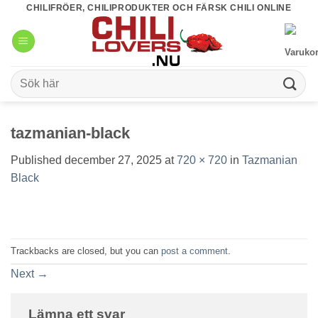
Skip
CHILIFRÖER, CHILIPRODUKTER OCH FÄRSK CHILI ONLINE
to
content
Sök
efter:
tazmanian-black
Published
december 27, 2025
at
720 × 720
in
Tazmanian
Black
Trackbacks are closed, but you can
post a comment
.
Next
→
Lämna ett svar