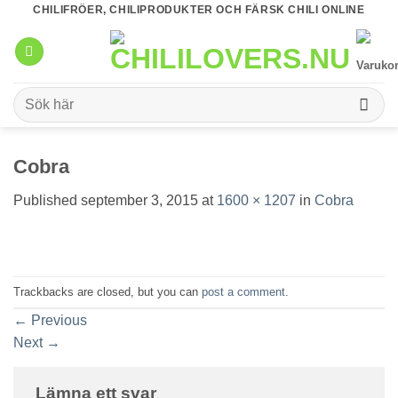
Skip
CHILIFRÖER, CHILIPRODUKTER OCH FÄRSK CHILI ONLINE
to
content
Sök
efter:
Cobra
Published
september 3, 2015
at
1600 × 1207
in
Cobra
Trackbacks are closed, but you can
post a comment
.
←
Previous
Next
→
Lämna ett svar