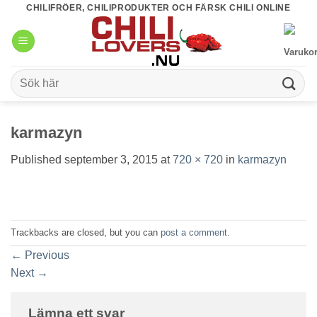
Skip
CHILIFRÖER, CHILIPRODUKTER OCH FÄRSK CHILI ONLINE
to
content
Sök
efter:
karmazyn
Published
september 3, 2015
at
720 × 720
in
karmazyn
Trackbacks are closed, but you can
post a comment
.
←
Previous
Next
→
Lämna ett svar