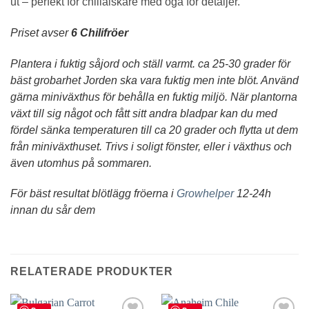
ut – perfekt för chiliälskare med öga för detaljer.
Priset avser
6 Chilifröer
Plantera i fuktig såjord och ställ varmt. ca 25-30 grader för
bäst grobarhet
Jorden ska vara fuktig men inte blöt.
Använd
gärna miniväxthus för behålla en fuktig miljö.
När plantorna
växt till sig något och fått sitt andra bladpar kan du med
fördel sänka temperaturen till ca 20 grader och flytta ut dem
från miniväxthuset.
Trivs i soligt fönster, eller i växthus och
även utomhus på sommaren.
För bäst resultat blötlägg fröerna i
Growhelper
12-24h
innan du sår dem
RELATERADE PRODUKTER