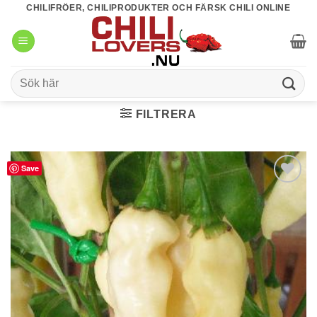
Skip
CHILIFRÖER, CHILIPRODUKTER OCH FÄRSK CHILI ONLINE
to
content
Sök
efter:
FILTRERA
Save
lägg till i
favoriter