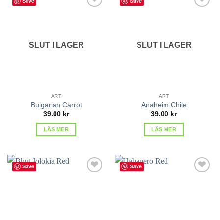
Save
Save
lägg till
lägg till
i
i
favoriter
favoriter
SLUT I LAGER
SLUT I LAGER
ART
ART
Bulgarian Carrot
Anaheim Chile
39.00
kr
39.00
kr
LÄS MER
LÄS MER
Save
Save
lägg till
lägg till
i
i
favoriter
favoriter