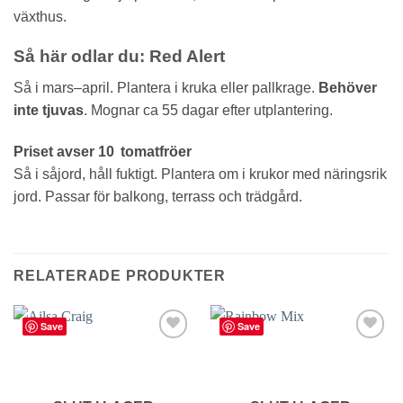
växthus.
Så här odlar du: Red Alert
Så i mars–april. Plantera i kruka eller pallkrage.
Behöver
inte tjuvas
. Mognar ca 55 dagar efter utplantering.
Priset avser 10 tomatfröer
Så i såjord, håll fuktigt. Plantera om i krukor med näringsrik
jord. Passar för balkong, terrass och trädgård.
RELATERADE PRODUKTER
Save
Save
lägg till
lägg till
i
i
favoriter
favoriter