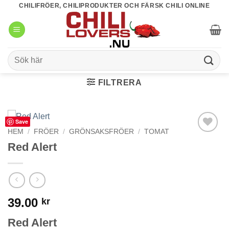
Skip
CHILIFRÖER, CHILIPRODUKTER OCH FÄRSK CHILI ONLINE
to
content
Sök
efter:
FILTRERA
Save
HEM
/
FRÖER
/
GRÖNSAKSFRÖER
/
TOMAT
lägg till i
Red Alert
favoriter
39.00
kr
Red Alert