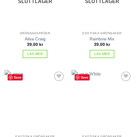
SLUT I LAGER
SLUT I LAGER
GRÖNSAKSFRÖER
EXOTISKA GRÖNSAKER
Ailsa Craig
Rainbow Mix
39.00
kr
39.00
kr
LÄS MER
LÄS MER
Save
Save
lägg till
lägg till
i
i
favoriter
favoriter
EXOTISKA GRÖNSAKER
EXOTISKA GRÖNSAKER