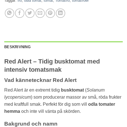
Taggar:
frö
,
odla tomat
,
tomat
,
Tomatfrö
,
tomatfröer
BESKRIVNING
Red Alert – Tidig busktomat med
intensiv tomatsmak
Vad kännetecknar Red Alert
Red Alert är en extremt tidig
busktomat
(
Solanum
lycopersicum
) som producerar massor av små, röda frukter
med kraftfull smak. Perfekt för dig som vill
odla tomater
hemma
och inte vill vänta på skörden.
Bakgrund och namn