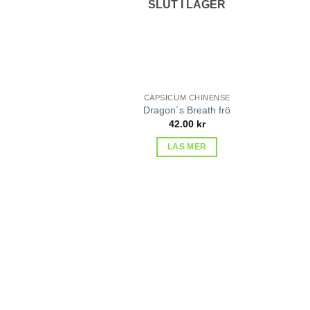
SLUT I LAGER
CAPSICUM CHINENSE
Dragon´s Breath frö
42.00
kr
LÄS MER