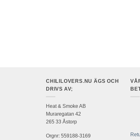
CHILILOVERS.NU ÄGS OCH
VÅ
DRIVS AV;
BE
Heat & Smoke AB
Muraregatan 42
265 33 Åstorp
Retu
Orgnr: 559188-3169