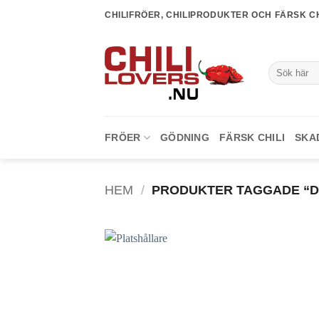
Skip
CHILIFRÖER, CHILIPRODUKTER OCH FÄRSK CH
to
content
Sök
efter:
FRÖER
GÖDNING
FÄRSK CHILI
SKA
HEM
/
PRODUKTER TAGGADE “D
lägg till
i
favoriter