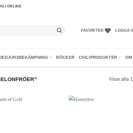
ILI ONLINE
FAVORITER
LOGGA I
DEDJURSBEKÄMPNING
BÖCKER
CHILIPRODUKTER
OM
MELONFRÖER”
Visar alla 1
lägg till
lägg 
i
i
favoriter
favor