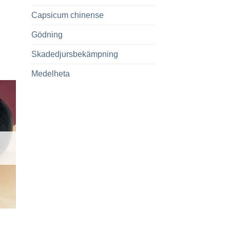
Capsicum chinense
Gödning
Skadedjursbekämpning
Medelheta
till
iter