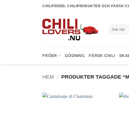
Skip
CHILIFRÖER, CHILIPRODUKTER OCH FÄRSK CH
to
content
Sök
efter:
FRÖER
GÖDNING
FÄRSK CHILI
SKA
HEM
/
PRODUKTER TAGGADE “
lägg till
i
favoriter