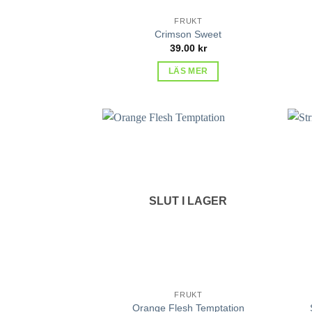
FRUKT
Crimson Sweet
39.00
kr
LÄS MER
lägg till
i
favoriter
SLUT I LAGER
FRUKT
Orange Flesh Temptation