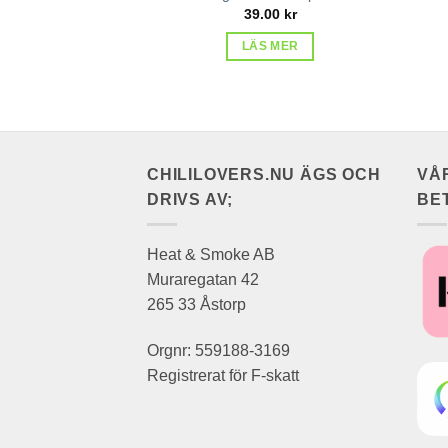
39.00
kr
LÄS MER
CHILILOVERS.NU ÄGS OCH
VÅ
DRIVS AV;
BE
Heat & Smoke AB
Muraregatan 42
265 33 Åstorp
Orgnr: 559188-3169
Registrerat för F-skatt