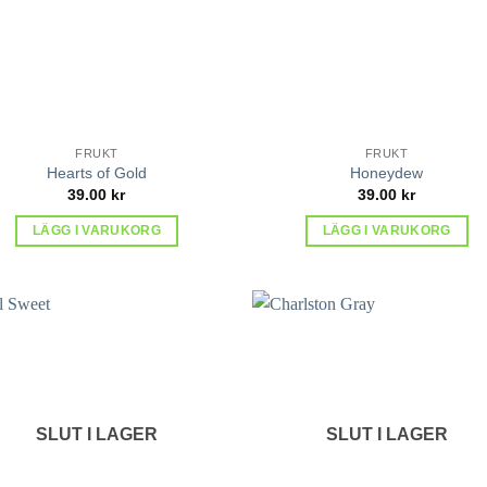
FRUKT
FRUKT
Hearts of Gold
Honeydew
39.00
kr
39.00
kr
LÄGG I VARUKORG
LÄGG I VARUKORG
lägg till
lägg 
i
i
favoriter
favor
SLUT I LAGER
SLUT I LAGER