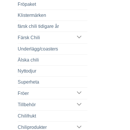
Fröpaket
Klistermärken
färsk chili tidigare år
Färsk Chili
Underlägg/coasters
Älska chili
Nyttodjur
till
Superheta
iter
Fröer
Tillbehör
Chilifrukt
Chiliprodukter