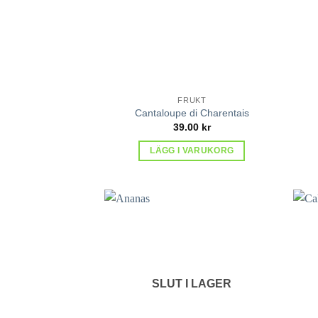
FRUKT
Cantaloupe di Charentais
39.00
kr
LÄGG I VARUKORG
lägg till
i
favoriter
SLUT I LAGER