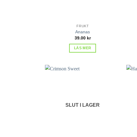
FRUKT
Ananas
39.00
kr
LÄS MER
lägg till
i
favoriter
SLUT I LAGER