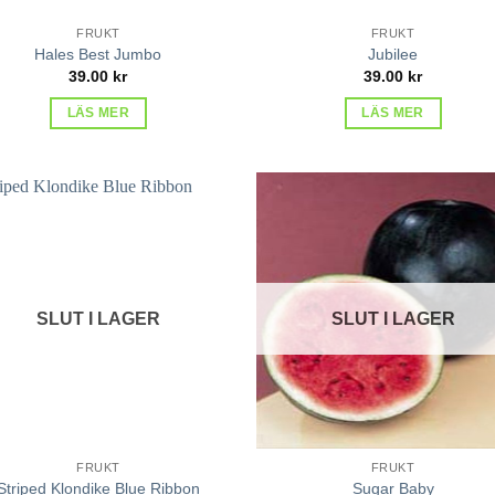
FRUKT
FRUKT
Hales Best Jumbo
Jubilee
39.00
kr
39.00
kr
LÄS MER
LÄS MER
lägg till
lägg 
i
i
favoriter
favor
SLUT I LAGER
SLUT I LAGER
FRUKT
FRUKT
Striped Klondike Blue Ribbon
Sugar Baby