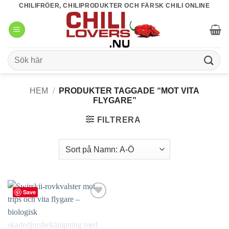
Skip
CHILIFRÖER, CHILIPRODUKTER OCH FÄRSK CHILI ONLINE
to
content
Sök
efter:
HEM
/
PRODUKTER TAGGADE “MOT VITA
FLYGARE”
FILTRERA
Save
lägg till
i
favoriter