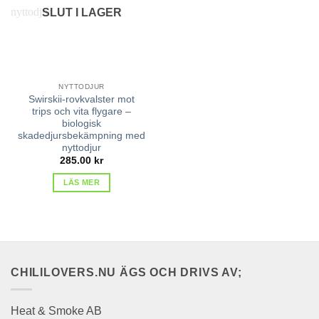
SLUT I LAGER
NYTTODJUR
Swirskii-rovkvalster mot
trips och vita flygare –
biologisk
skadedjursbekämpning med
nyttodjur
285.00
kr
LÄS MER
CHILILOVERS.NU ÄGS OCH DRIVS AV;
Heat & Smoke AB