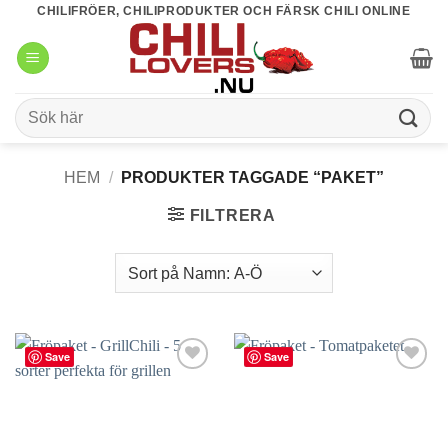
Skip
CHILIFRÖER, CHILIPRODUKTER OCH FÄRSK CHILI ONLINE
to
content
Sök
efter:
HEM
/
PRODUKTER TAGGADE “PAKET”
FILTRERA
Save
Save
lägg till
lägg till
i
i
favoriter
favoriter