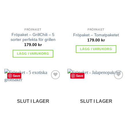
FRÖPAKET
FRÖPAKET
Fröpaket – GrillChili – 5
Fröpaket – Tomatpaketet
sorter perfekta för grillen
179.00
kr
179.00
kr
LÄGG I VARUKORG
LÄGG I VARUKORG
Save
Save
lägg till
lägg till
i
i
favoriter
favoriter
SLUT I LAGER
SLUT I LAGER