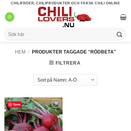
Skip
CHILIFRÖER, CHILIPRODUKTER OCH FÄRSK CHILI ONLINE
to
content
Sök
efter:
HEM
/
PRODUKTER TAGGADE “RÖDBETA”
FILTRERA
Save
lägg till
i
favoriter