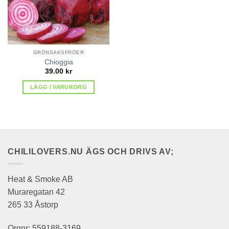
GRÖNSAKSFRÖER
Chioggia
39.00
kr
LÄGG I VARUKORG
CHILILOVERS.NU ÄGS OCH DRIVS AV;
Heat & Smoke AB
Muraregatan 42
265 33 Åstorp
Orgnr: 559188-3169