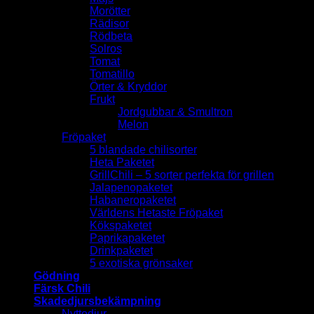
Morötter
Rädisor
Rödbeta
Solros
Tomat
Tomatillo
Örter & Kryddor
Frukt
Jordgubbar & Smultron
Melon
Fröpaket
5 blandade chilisorter
Heta Paketet
GrillChili – 5 sorter perfekta för grillen
Jalapenopaketet
Habaneropaketet
Världens Hetaste Fröpaket
Kökspaketet
Paprikapaketet
Drinkpaketet
5 exotiska grönsaker
Gödning
Färsk Chili
Skadedjursbekämpning
Nyttodjur