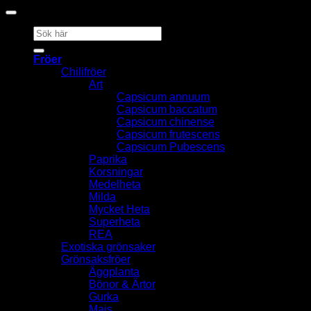
Sök
efter:
Fröer
Chilifröer
Art
Capsicum annuum
Capsicum baccatum
Capsicum chinense
Capsicum frutescens
Capsicum Pubescens
Paprika
Korsningar
Medelheta
Milda
Mycket Heta
Superheta
REA
Exotiska grönsaker
Grönsaksfröer
Äggplanta
Bönor & Ärtor
Gurka
Majs