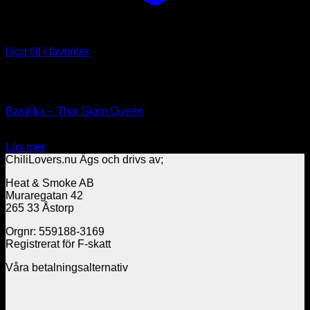
lägg till i favoriter
Slut i lager
Örter & Kryddor
Basilika – Thai Siam Queen
38.00
kr
Läs mer
ChiliLovers.nu Ägs och drivs av;
Heat & Smoke AB
Muraregatan 42
265 33 Åstorp
Orgnr: 559188-3169
Registrerat för F-skatt
Våra betalningsalternativ