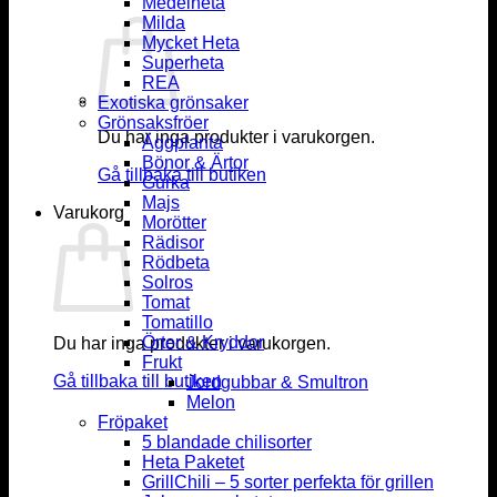
Medelheta
Milda
Mycket Heta
Superheta
REA
Exotiska grönsaker
Grönsaksfröer
Du har inga produkter i varukorgen.
Äggplanta
Bönor & Ärtor
Gå tillbaka till butiken
Gurka
Majs
Varukorg
Morötter
Rädisor
Rödbeta
Solros
Tomat
Tomatillo
Örter & Kryddor
Du har inga produkter i varukorgen.
Frukt
Gå tillbaka till butiken
Jordgubbar & Smultron
Melon
Fröpaket
5 blandade chilisorter
Heta Paketet
GrillChili – 5 sorter perfekta för grillen