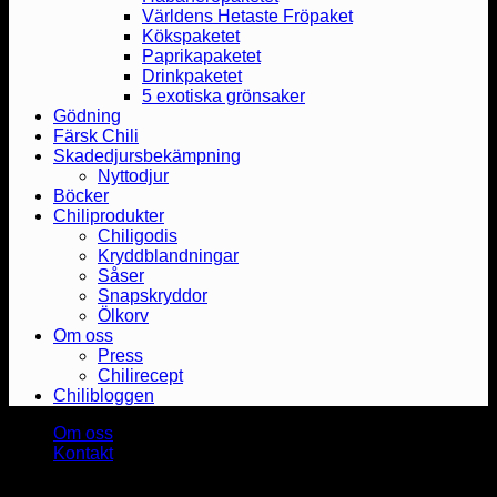
Världens Hetaste Fröpaket
Kökspaketet
Paprikapaketet
Drinkpaketet
5 exotiska grönsaker
Gödning
Färsk Chili
Skadedjursbekämpning
Nyttodjur
Böcker
Chiliprodukter
Chiligodis
Kryddblandningar
Såser
Snapskryddor
Ölkorv
Om oss
Press
Chilirecept
Chilibloggen
Om oss
Kontakt
Copyright 2026 ©
Heat & Smoke AB