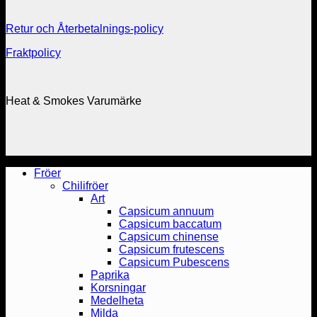
Retur och Återbetalnings-policy
Fraktpolicy
Heat & Smokes Varumärke
Fröer
Chilifröer
Art
Capsicum annuum
Capsicum baccatum
Capsicum chinense
Capsicum frutescens
Capsicum Pubescens
Paprika
Korsningar
Medelheta
Milda