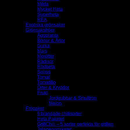
Milda
Mycket Heta
Superheta
REA
Exotiska grönsaker
Grönsaksfröer
Äggplanta
Bönor & Ärtor
Gurka
Majs
Morötter
Rädisor
Rödbeta
Solros
Tomat
Tomatillo
Örter & Kryddor
Frukt
Jordgubbar & Smultron
Melon
Fröpaket
5 blandade chilisorter
Heta Paketet
GrillChili – 5 sorter perfekta för grillen
Jalapenopaketet