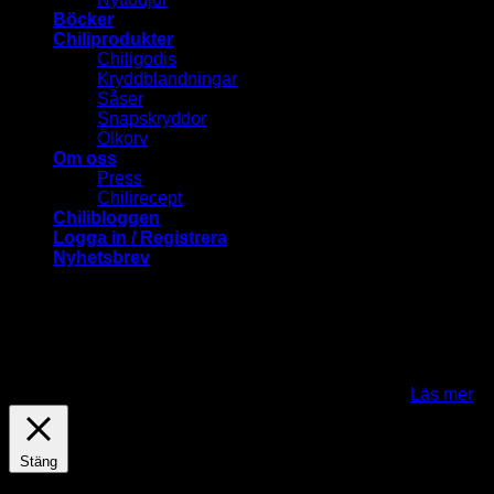
Böcker
Chiliprodukter
Chiligodis
Kryddblandningar
Såser
Snapskryddor
Ölkorv
Om oss
Press
Chilirecept
Chilibloggen
Logga in / Registrera
Nyhetsbrev
ChiliLovers.nu använder cookies för att förbättra och
anpassa ditt besök på vår webbplats. Genom att klicka på
"Jag fattar-knappen" samtycker du till att cookies används.
För att kunna använda Mina sidor och en del andra
funktioner behöver du acceptera cookies..
Jag fattar
Läs mer
Stäng