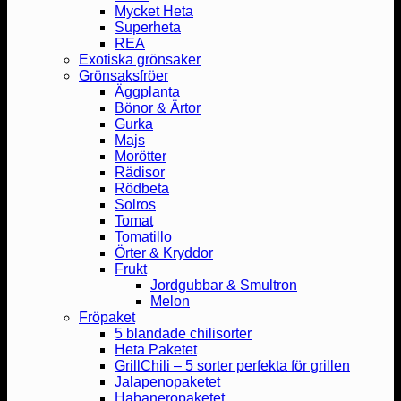
Mycket Heta
Superheta
REA
Exotiska grönsaker
Grönsaksfröer
Äggplanta
Bönor & Ärtor
Gurka
Majs
Morötter
Rädisor
Rödbeta
Solros
Tomat
Tomatillo
Örter & Kryddor
Frukt
Jordgubbar & Smultron
Melon
Fröpaket
5 blandade chilisorter
Heta Paketet
GrillChili – 5 sorter perfekta för grillen
Jalapenopaketet
Habaneropaketet