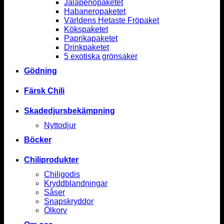
Jalapenopaketet
Habaneropaketet
Världens Hetaste Fröpaket
Kökspaketet
Paprikapaketet
Drinkpaketet
5 exotiska grönsaker
Gödning
Färsk Chili
Skadedjursbekämpning
Nyttodjur
Böcker
Chiliprodukter
Chiligodis
Kryddblandningar
Såser
Snapskryddor
Ölkorv