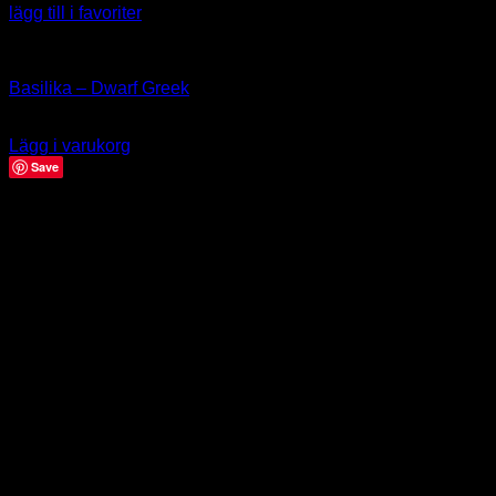
lägg till i favoriter
Örter & Kryddor
Basilika – Dwarf Greek
39.00
kr
Lägg i varukorg
Save