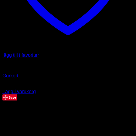
lägg till i favoriter
Örter & Kryddor
Gurkört
39.00
kr
Lägg i varukorg
Save