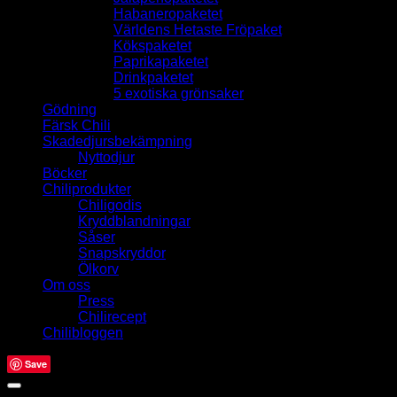
Habaneropaketet
Världens Hetaste Fröpaket
Kökspaketet
Paprikapaketet
Drinkpaketet
5 exotiska grönsaker
Gödning
Färsk Chili
Skadedjursbekämpning
Nyttodjur
Böcker
Chiliprodukter
Chiligodis
Kryddblandningar
Såser
Snapskryddor
Ölkorv
Om oss
Press
Chilirecept
Chilibloggen
Save