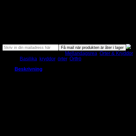
38.00
kr
Slut i Lager
Bevaka Produkt
Få mail när produkten är åter i lager
Artikelnr:
HER12
Kategorier:
Mellandagsrea
,
Örter & Kryddor
Taggar:
Basilika
,
kryddor
,
örter
,
Örtfrö
Beskrivning
Basilika – Genovese – Klassisk
italiensk basilika för pesto och
pastarätter
Genovese
är kanske den mest älskade
basilikan
av alla –
med sin stora, aromatiska blad och klassiska smak. En
självklarhet för dig som vill
odla basilika
till pesto, pasta och
pizza!