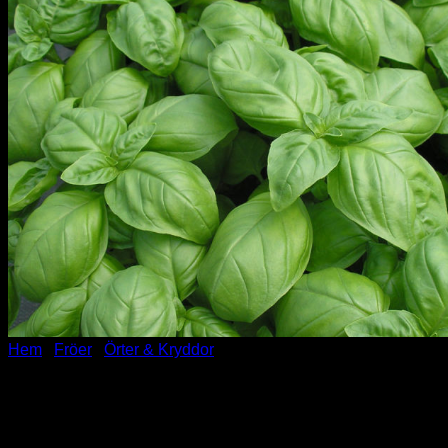
Hem
/
Fröer
/
Örter & Kryddor
Basilika – Genovese