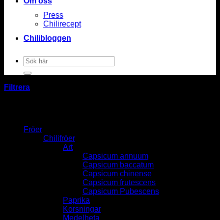
Om oss
Press
Chilirecept
Chilibloggen
Sök
efter:
Filtrera
Fröer
Chilifröer
Art
Capsicum annuum
Capsicum baccatum
Capsicum chinense
Capsicum frutescens
Capsicum Pubescens
Paprika
Korsningar
Medelheta