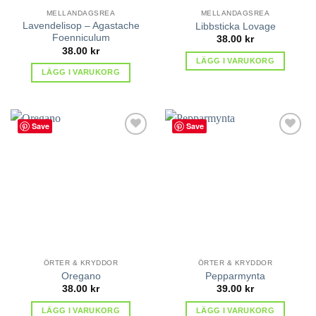
MELLANDAGSREA
MELLANDAGSREA
Lavendelisop – Agastache
Libbsticka Lovage
Foenniculum
38.00
kr
38.00
kr
LÄGG I VARUKORG
LÄGG I VARUKORG
Save
Save
lägg till
lägg till
i
i
favoriter
favoriter
ÖRTER & KRYDDOR
ÖRTER & KRYDDOR
Oregano
Pepparmynta
38.00
kr
39.00
kr
LÄGG I VARUKORG
LÄGG I VARUKORG