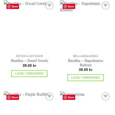
Save
Save
lägg till
lägg till
i
i
favoriter
favoriter
ÖRTER & KRYDDOR
MELLANDAGSREA
Basilika – Napoletano
Basilika – Dwarf Greek
Bolloso
39.00
kr
38.00
kr
LÄGG I VARUKORG
LÄGG I VARUKORG
Save
Save
lägg till
lägg till
i
i
favoriter
favoriter