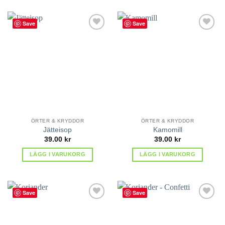
Save
Save
lägg till
lägg till
i
i
favoriter
favoriter
ÖRTER & KRYDDOR
ÖRTER & KRYDDOR
Jätteisop
Kamomill
39.00
kr
39.00
kr
LÄGG I VARUKORG
LÄGG I VARUKORG
Save
Save
lägg till
lägg till
i
i
favoriter
favoriter