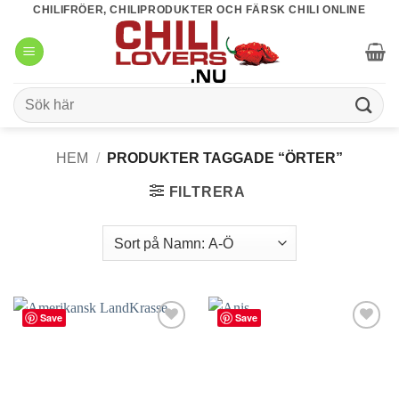
Skip
CHILIFRÖER, CHILIPRODUKTER OCH FÄRSK CHILI ONLINE
to
content
Sök
efter:
HEM
/
PRODUKTER TAGGADE “ÖRTER”
FILTRERA
Save
Save
lägg till
lägg till
i
i
favoriter
favoriter