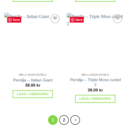
Save
Save
lägg till
lägg till
i
i
favoriter
favoriter
MELLANDAGSREA
MELLANDAGSREA
Persilja – Triple Moss curled
Persilja – Italian Giant
2
38.00
kr
38.00
kr
LÄGG I VARUKORG
LÄGG I VARUKORG
1
2