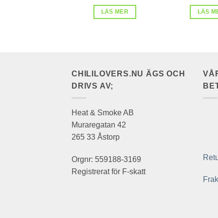
LÄS MER
LÄS M
CHILILOVERS.NU ÄGS OCH
VÅ
DRIVS AV;
BE
Heat & Smoke AB
Muraregatan 42
265 33 Åstorp
Retu
Orgnr: 559188-3169
Registrerat för F-skatt
Frak