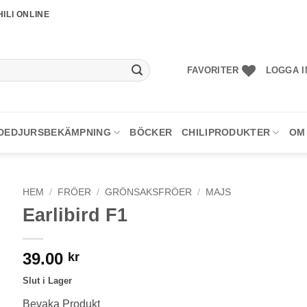
ILI ONLINE
FAVORITER
LOGGA I
DEDJURSBEKÄMPNING
BÖCKER
CHILIPRODUKTER
OM
HEM
/
FRÖER
/
GRÖNSAKSFRÖER
/
MAJS
Earlibird F1
39.00
kr
Slut i Lager
Bevaka Produkt