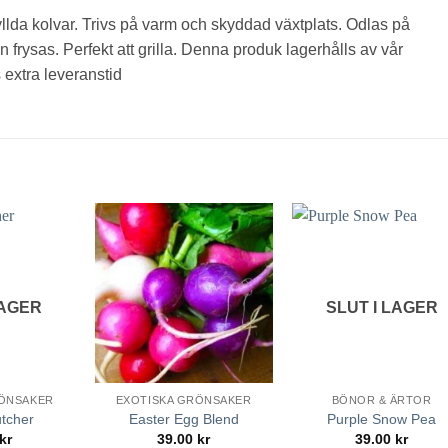
yllda kolvar. Trivs på varm och skyddad växtplats. Odlas på
 frysas. Perfekt att grilla. Denna produk lagerhålls av vår
 extra leveranstid
lägg till
lägg till
lägg ti
i
i
i
favoriter
favoriter
favorit
LAGER
SLUT I LAGER
RÖNSAKER
EXOTISKA GRÖNSAKER
BÖNOR & ÄRTOR
tcher
Easter Egg Blend
Purple Snow Pea
kr
39.00
kr
39.00
kr