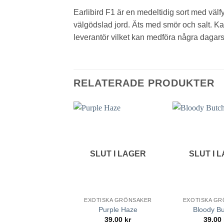
Earlibird F1 är en medeltidig sort med välf
välgödslad jord. Äts med smör och salt. Kan
leverantör vilket kan medföra några dagars
RELATERADE PRODUKTER
lägg till
i
favoriter
SLUT I LAGER
SLUT I 
EXOTISKA GRÖNSAKER
EXOTISKA G
Purple Haze
Bloody Bu
39.00
kr
39.00