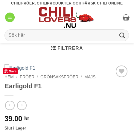
Skip
CHILIFRÖER, CHILIPRODUKTER OCH FÄRSK CHILI ONLINE
to
content
Sök
efter:
FILTRERA
Save
HEM
/
FRÖER
/
GRÖNSAKSFRÖER
/
MAJS
lägg till i
Earligold F1
favoriter
39.00
kr
Slut i Lager