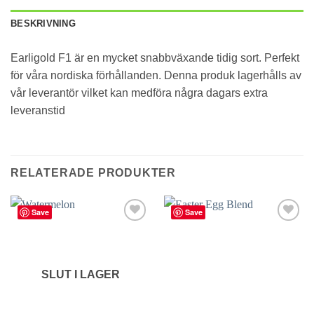
BESKRIVNING
Earligold F1 är en mycket snabbväxande tidig sort. Perfekt
för våra nordiska förhållanden. Denna produk lagerhålls av
vår leverantör vilket kan medföra några dagars extra
leveranstid
RELATERADE PRODUKTER
Save
Save
lägg till
lägg till
i
i
favoriter
favoriter
SLUT I LAGER