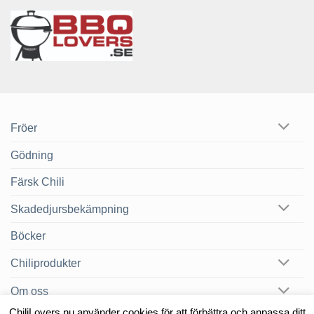
Fröer
Gödning
Färsk Chili
Skadedjursbekämpning
Böcker
Chiliprodukter
Om oss
ChiliLovers.nu använder cookies för att förbättra och anpassa ditt