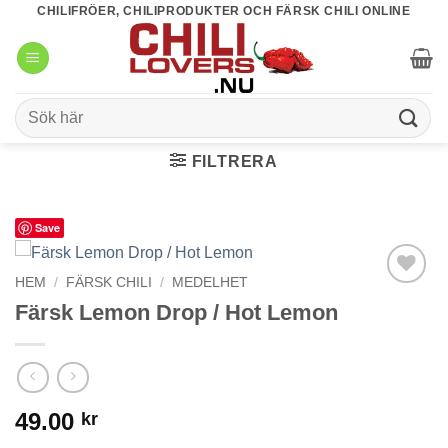
Skip
CHILIFRÖER, CHILIPRODUKTER OCH FÄRSK CHILI ONLINE
to
content
Sök
efter:
FILTRERA
Save
HEM
/
FÄRSK CHILI
/
MEDELHET
lägg till i
Färsk Lemon Drop / Hot Lemon
favoriter
49.00
kr