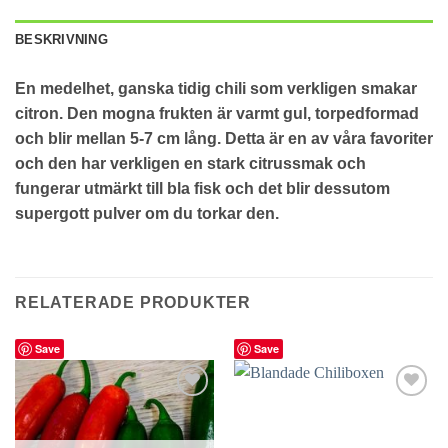
BESKRIVNING
En medelhet, ganska tidig chili som verkligen smakar
citron. Den mogna frukten är varmt gul, torpedformad
och blir mellan 5-7 cm lång.
Detta är en av våra favoriter
och den har verkligen en stark citrussmak och
fungerar utmärkt till bla fisk och det blir dessutom
supergott pulver om du torkar den.
RELATERADE PRODUKTER
Save
Save
lägg till
lägg till
i
i
favoriter
favoriter