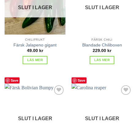
SLUT I LAGER
SLUT I LAGER
CHILIFRUKT
FÄRSK CHILI
Färsk Jalapeno gigant
Blandade Chiliboxen
49.00
kr
229.00
kr
LÄS MER
LÄS MER
Save
Save
lägg till
lägg till
i
i
favoriter
favoriter
SLUT I LAGER
SLUT I LAGER