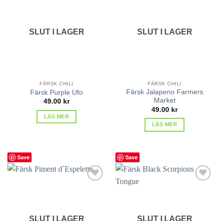
lägg till
lägg till
i
i
favoriter
favoriter
SLUT I LAGER
SLUT I LAGER
FÄRSK CHILI
FÄRSK CHILI
Färsk Jalapeno Farmers
Färsk Purple Ufo
Market
49.00
kr
49.00
kr
LÄS MER
LÄS MER
Save
Save
lägg till
lägg till
i
i
favoriter
favoriter
SLUT I LAGER
SLUT I LAGER