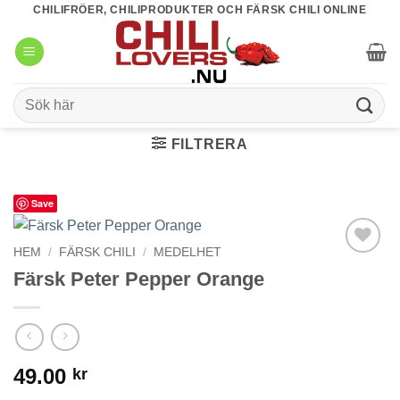
Skip
CHILIFRÖER, CHILIPRODUKTER OCH FÄRSK CHILI ONLINE
to
content
Sök
efter:
FILTRERA
Save
HEM
/
FÄRSK CHILI
/
MEDELHET
lägg till i
Färsk Peter Pepper Orange
favoriter
49.00
kr