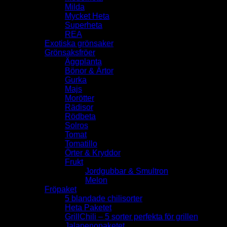
Milda
Mycket Heta
Superheta
REA
Exotiska grönsaker
Grönsaksfröer
Äggplanta
Bönor & Ärtor
Gurka
Majs
Morötter
Rädisor
Rödbeta
Solros
Tomat
Tomatillo
Örter & Kryddor
Frukt
Jordgubbar & Smultron
Melon
Fröpaket
5 blandade chilisorter
Heta Paketet
GrillChili – 5 sorter perfekta för grillen
Jalapenopaketet