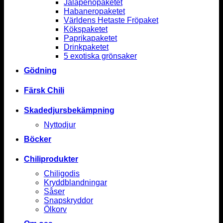
Jalapenopaketet
Habaneropaketet
Världens Hetaste Fröpaket
Kökspaketet
Paprikapaketet
Drinkpaketet
5 exotiska grönsaker
Gödning
Färsk Chili
Skadedjursbekämpning
Nyttodjur
Böcker
Chiliprodukter
Chiligodis
Kryddblandningar
Såser
Snapskryddor
Ölkorv