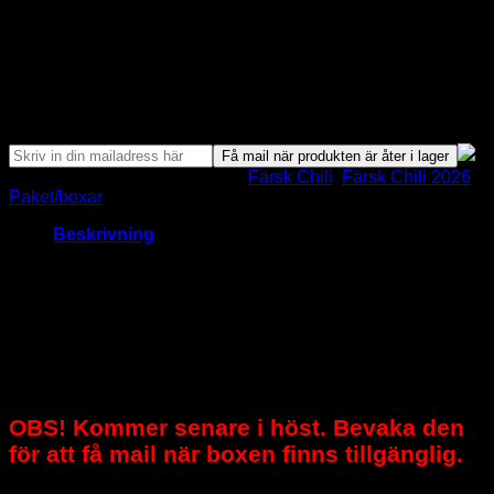
Skulle det inte finnas mogen frukt vid beställningstillfället
skickas dessa så fort frukten mognat. I dessa fall blir du alltid
informerad.
Slut i Lager
Bevaka Produkt
Få mail när produkten är åter i lager
Artikelnr:
5146-1-1
Kategorier:
Färsk Chili
,
Färsk Chili 2026
,
Paket/boxar
Beskrivning
Blandade Chiliboxen – 5
sorter från het till mycket
het, giftfritt odlade
OBS! Kommer senare i höst. Bevaka den
för att få mail när boxen finns tillgänglig.