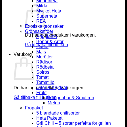
Medelheta
Milda
Mycket Heta
Superheta
REA
Exotiska grönsaker
Grönsaksfröer
Du har inga produkter i varukorgen.
Äggplanta
Bönor & Ärtor
Gå tillbaka till butiken
Gurka
Majs
Varukorg
Morötter
Rädisor
Rödbeta
Solros
Tomat
Tomatillo
Örter & Kryddor
Du har inga produkter i varukorgen.
Frukt
Gå tillbaka till butiken
Jordgubbar & Smultron
Melon
Fröpaket
5 blandade chilisorter
Heta Paketet
GrillChili – 5 sorter perfekta för grillen