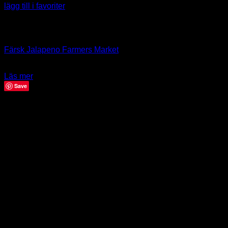
lägg till i favoriter
Slut i lager
Färsk Chili
Färsk Jalapeno Farmers Market
49.00
kr
Läs mer
Save