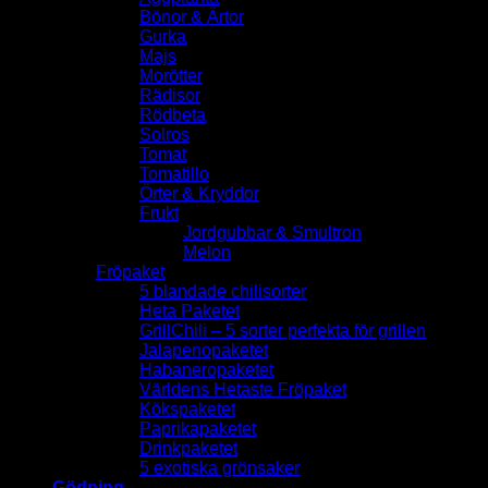
Bönor & Ärtor
Gurka
Majs
Morötter
Rädisor
Rödbeta
Solros
Tomat
Tomatillo
Örter & Kryddor
Frukt
Jordgubbar & Smultron
Melon
Fröpaket
5 blandade chilisorter
Heta Paketet
GrillChili – 5 sorter perfekta för grillen
Jalapenopaketet
Habaneropaketet
Världens Hetaste Fröpaket
Kökspaketet
Paprikapaketet
Drinkpaketet
5 exotiska grönsaker
Gödning