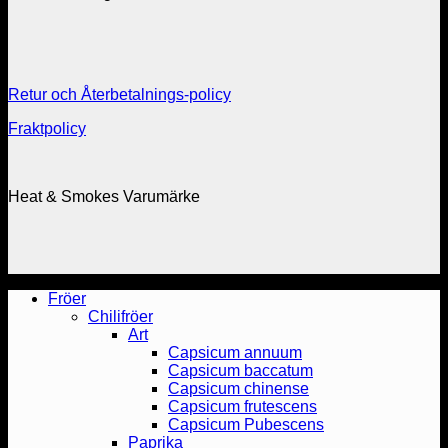
Retur och Återbetalnings-policy
Fraktpolicy
Heat & Smokes Varumärke
Fröer
Chilifröer
Art
Capsicum annuum
Capsicum baccatum
Capsicum chinense
Capsicum frutescens
Capsicum Pubescens
Paprika