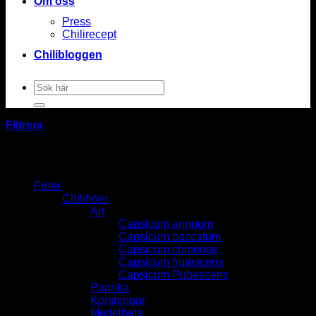
Om oss
Press
Chilirecept
Chilibloggen
Sök
efter:
Filtrera
Fröer
Chilifröer
Art
Capsicum annuum
Capsicum baccatum
Capsicum chinense
Capsicum frutescens
Capsicum Pubescens
Paprika
Korsningar
Medelheta