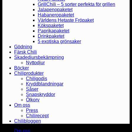
GrillChili – 5 sorter perfekta för grillen
Jalapenopaketet
Habaneropaketet
Världens Hetaste Fröpaket
Kökspaketet
Paprikapaketet
Drinkpaketet
5 exotiska grönsaker
Gödning
Färsk Chili
Skadedjursbekämpning
Nyttodjur
Böcker
Chiliprodukter
Chiligodis
Kryddblandningar
Såser
Snapskryddor
Ölkorv
Om oss
Press
Chilirecept
Chilibloggen
Om oss