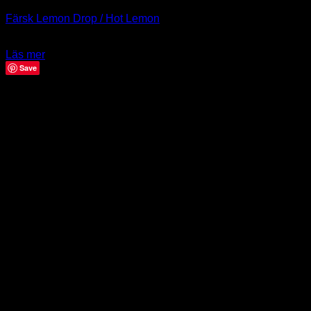
Färsk Lemon Drop / Hot Lemon
49.00
kr
Läs mer
Save