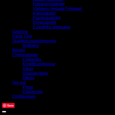
Habaneropaketet
Världens Hetaste Fröpaket
Kökspaketet
Paprikapaketet
Drinkpaketet
5 exotiska grönsaker
Gödning
Färsk Chili
Skadedjursbekämpning
Nyttodjur
Böcker
Chiliprodukter
Chiligodis
Kryddblandningar
Såser
Snapskryddor
Ölkorv
Om oss
Press
Chilirecept
Chilibloggen
Save