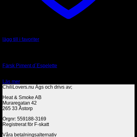
lägg till i favoriter
Slut i lager
Chilifrukt
Färsk Piment d´Espelette
49.00
kr
Läs mer
ChiliLovers.nu Ägs och drivs av;
Heat & Smoke AB
Muraregatan 42
265 33 Åstorp
Orgnr: 559188-3169
Registrerat för F-skatt
Våra betalningsalternativ