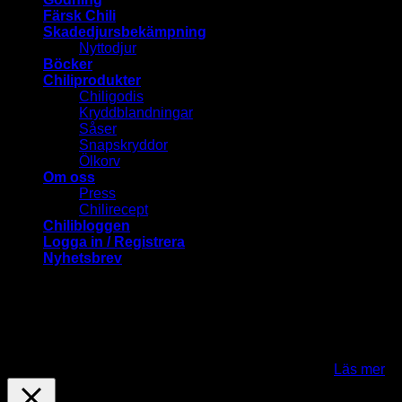
Färsk Chili
Skadedjursbekämpning
Nyttodjur
Böcker
Chiliprodukter
Chiligodis
Kryddblandningar
Såser
Snapskryddor
Ölkorv
Om oss
Press
Chilirecept
Chilibloggen
Logga in / Registrera
Nyhetsbrev
ChiliLovers.nu använder cookies för att förbättra och
anpassa ditt besök på vår webbplats. Genom att klicka på
"Jag fattar-knappen" samtycker du till att cookies används.
För att kunna använda Mina sidor och en del andra
funktioner behöver du acceptera cookies..
Jag fattar
Läs mer