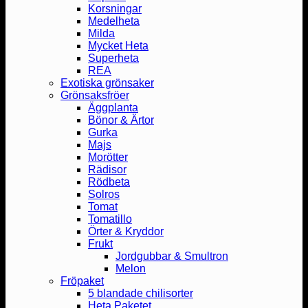
Korsningar
Medelheta
Milda
Mycket Heta
Superheta
REA
Exotiska grönsaker
Grönsaksfröer
Äggplanta
Bönor & Ärtor
Gurka
Majs
Morötter
Rädisor
Rödbeta
Solros
Tomat
Tomatillo
Örter & Kryddor
Frukt
Jordgubbar & Smultron
Melon
Fröpaket
5 blandade chilisorter
Heta Paketet