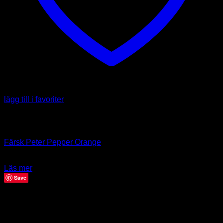
lägg till i favoriter
Slut i lager
Färsk Chili
Färsk Peter Pepper Orange
49.00
kr
Läs mer
Save