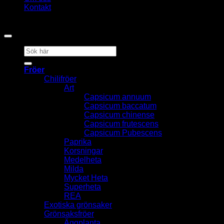
Kontakt
Copyright 2026 ©
Heat & Smoke AB
Sök
efter:
Fröer
Chilifröer
Art
Capsicum annuum
Capsicum baccatum
Capsicum chinense
Capsicum frutescens
Capsicum Pubescens
Paprika
Korsningar
Medelheta
Milda
Mycket Heta
Superheta
REA
Exotiska grönsaker
Grönsaksfröer
Äggplanta