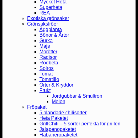
Mycket Heta
Superheta
REA
Exotiska grönsaker
Grönsaksfröer
Äggplanta
Bönor & Ärtor
Gurka
Majs
Morötter
Rädisor
Rödbeta
Solros
Tomat
Tomatillo
Örter & Kryddor
Frukt
Jordgubbar & Smultron
Melon
Fröpaket
5 blandade chilisorter
Heta Paketet
GrillChili – 5 sorter perfekta för grillen
Jalapenopaketet
Habaneropaketet