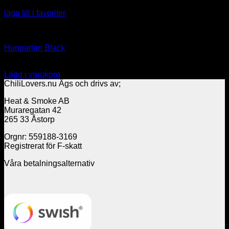
lägg till i favoriter
Capsicum annuum
Hungarian Black
39.00
kr
Lägg i varukorg
ChiliLovers.nu Ägs och drivs av;
Heat & Smoke AB
Muraregatan 42
265 33 Åstorp
Orgnr: 559188-3169
Registrerat för F-skatt
Våra betalningsalternativ