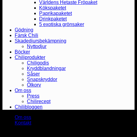
Världens Hetaste Fröpaket
Kökspaketet
Paprikapaketet
Drinkpaketet
5 exotiska grönsaker
Gödning
Färsk Chili
Skadedjursbekämpning
Nyttodjur
Böcker
Chiliprodukter
Chiligodis
Kryddblandningar
Såser
Snapskryddor
Ölkorv
Om oss
Press
Chilirecept
Chilibloggen
Om oss
Kontakt
Copyright 2026 ©
Heat & Smoke AB