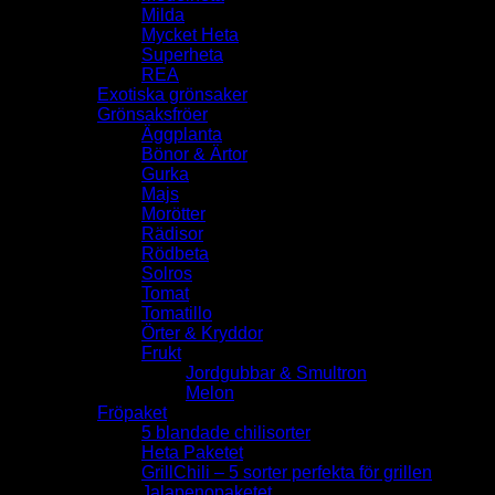
Milda
Mycket Heta
Superheta
REA
Exotiska grönsaker
Grönsaksfröer
Äggplanta
Bönor & Ärtor
Gurka
Majs
Morötter
Rädisor
Rödbeta
Solros
Tomat
Tomatillo
Örter & Kryddor
Frukt
Jordgubbar & Smultron
Melon
Fröpaket
5 blandade chilisorter
Heta Paketet
GrillChili – 5 sorter perfekta för grillen
Jalapenopaketet