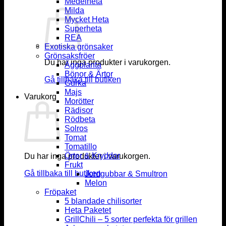
Medelheta
Milda
Mycket Heta
Superheta
REA
Exotiska grönsaker
Grönsaksfröer
Du har inga produkter i varukorgen.
Äggplanta
Bönor & Ärtor
Gå tillbaka till butiken
Gurka
Majs
Varukorg
Morötter
Rädisor
Rödbeta
Solros
Tomat
Tomatillo
Örter & Kryddor
Du har inga produkter i varukorgen.
Frukt
Gå tillbaka till butiken
Jordgubbar & Smultron
Melon
Fröpaket
5 blandade chilisorter
Heta Paketet
GrillChili – 5 sorter perfekta för grillen