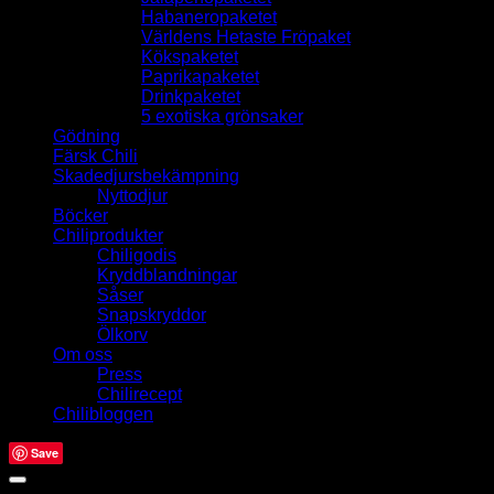
Habaneropaketet
Världens Hetaste Fröpaket
Kökspaketet
Paprikapaketet
Drinkpaketet
5 exotiska grönsaker
Gödning
Färsk Chili
Skadedjursbekämpning
Nyttodjur
Böcker
Chiliprodukter
Chiligodis
Kryddblandningar
Såser
Snapskryddor
Ölkorv
Om oss
Press
Chilirecept
Chilibloggen
Save