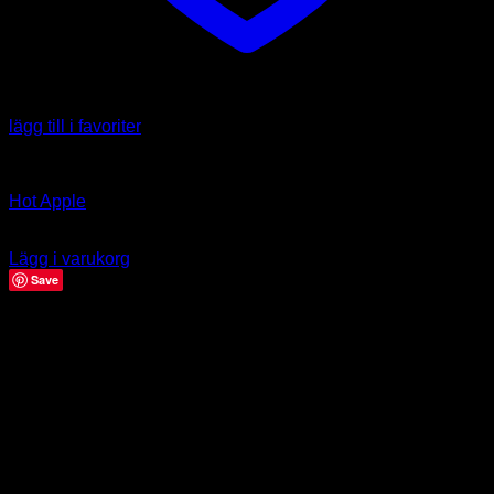
lägg till i favoriter
Capsicum annuum
Hot Apple
39.00
kr
Lägg i varukorg
Save