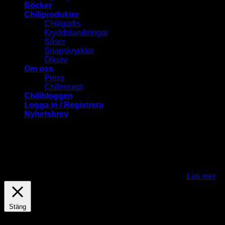
Böcker
Chiliprodukter
Chiligodis
Kryddblandningar
Såser
Snapskryddor
Ölkorv
Om oss
Press
Chilirecept
Chilibloggen
Logga in / Registrera
Nyhetsbrev
ChiliLovers.nu använder cookies för att förbättra och
anpassa ditt besök på vår webbplats. Genom att klicka på
"Jag fattar-knappen" samtycker du till att cookies används.
För att kunna använda Mina sidor och en del andra
funktioner behöver du acceptera cookies..
Jag fattar
Läs mer
Stäng