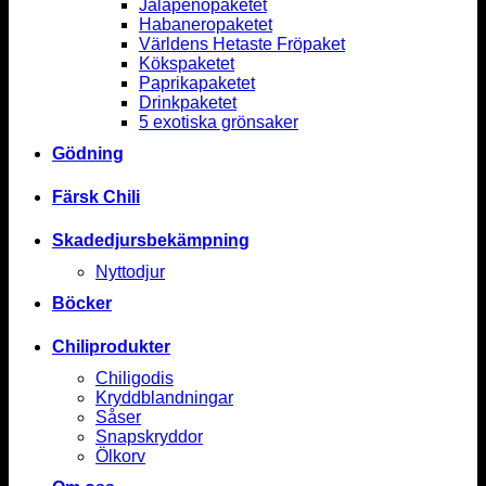
Jalapenopaketet
Habaneropaketet
Världens Hetaste Fröpaket
Kökspaketet
Paprikapaketet
Drinkpaketet
5 exotiska grönsaker
Gödning
Färsk Chili
Skadedjursbekämpning
Nyttodjur
Böcker
Chiliprodukter
Chiligodis
Kryddblandningar
Såser
Snapskryddor
Ölkorv