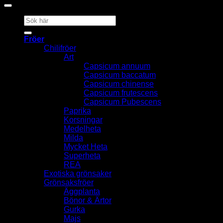
Sök
efter:
Fröer
Chilifröer
Art
Capsicum annuum
Capsicum baccatum
Capsicum chinense
Capsicum frutescens
Capsicum Pubescens
Paprika
Korsningar
Medelheta
Milda
Mycket Heta
Superheta
REA
Exotiska grönsaker
Grönsaksfröer
Äggplanta
Bönor & Ärtor
Gurka
Majs