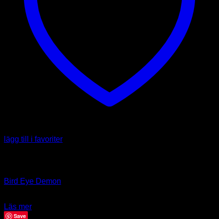
lägg till i favoriter
Slut i lager
Art
Bird Eye Demon
39.00
kr
Läs mer
Save