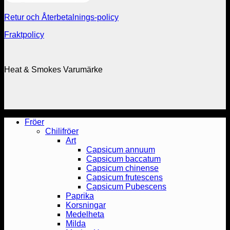
Retur och Återbetalnings-policy
Fraktpolicy
Heat & Smokes Varumärke
Fröer
Chilifröer
Art
Capsicum annuum
Capsicum baccatum
Capsicum chinense
Capsicum frutescens
Capsicum Pubescens
Paprika
Korsningar
Medelheta
Milda