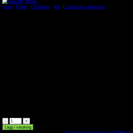
Hem
/
Fröer
/
Chilifröer
/
Art
/
Capsicum chinense
Smooth White
42.00
kr
Smooth White
Capsicum Chinense
6 Chilifröer
🌶️🌶️🌶️🌶️🌶️
Styrka:
I lager
Smooth
White
Lägg i varukorg
mängd
Artikelnr:
chil1333
Kategorier:
Capsicum chinense
,
Chilifröer
,