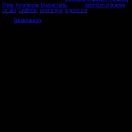
Fröer
,
Korsningar
,
Mycket Heta
Taggar:
capsicum chinense
,
chilifrö
,
Chilifröer
,
Korsningar
,
mycket het
Beskrivning
Smooth White
Vad kännetecknar Smooth White
Smooth White är en ovanlig och dekorativ chili med vacker,
elfenbensvit färg och mild till medelhet hetta. Denna sort
passar perfekt för dig som vill odla något unikt som både ser
bra ut och smakar fantastiskt.
Bakgrund och namn
Namnet “Smooth White” syftar på frukternas jämna, släta yta
och deras nästan pärlemorskimrande vita färg. Sorten är
relativt ny inom hobbymarknaden och uppskattas av odlare
som vill sticka ut med ett elegant och annorlunda inslag i
chiliträdgården.
Utseende och växtsätt