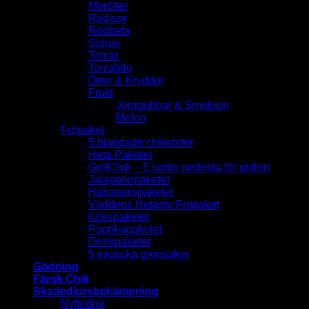
Morötter
Rädisor
Rödbeta
Solros
Tomat
Tomatillo
Örter & Kryddor
Frukt
Jordgubbar & Smultron
Melon
Fröpaket
5 blandade chilisorter
Heta Paketet
GrillChili – 5 sorter perfekta för grillen
Jalapenopaketet
Habaneropaketet
Världens Hetaste Fröpaket
Kökspaketet
Paprikapaketet
Drinkpaketet
5 exotiska grönsaker
Gödning
Färsk Chili
Skadedjursbekämpning
Nyttodjur