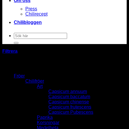
Om oss
Press
Chilirecept
Chilibloggen
Sök
efter:
Filtrera
Fröer
Chilifröer
Art
Capsicum annuum
Capsicum baccatum
Capsicum chinense
Capsicum frutescens
Capsicum Pubescens
Paprika
Korsningar
Medelheta