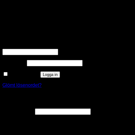
are termed as non-necessary cookies. It is mandatory to
procure user consent prior to running these cookies on your
website.
SPARA OCH ACCEPTERA
Logga in
Obligatoriskt
Användarnamn eller e-postadress
*
Obligatoriskt
Lösenord
*
Kom ihåg mig
Logga in
Glömt lösenordet?
Registrera
Obligatoriskt
E-postadress
*
En länk för att ställa in ett nytt lösenord kommer att skickas till
din e-postadress.