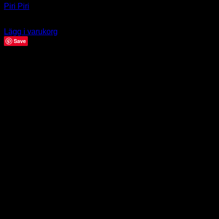
Piri Piri
39.00
kr
Lägg i varukorg
Save