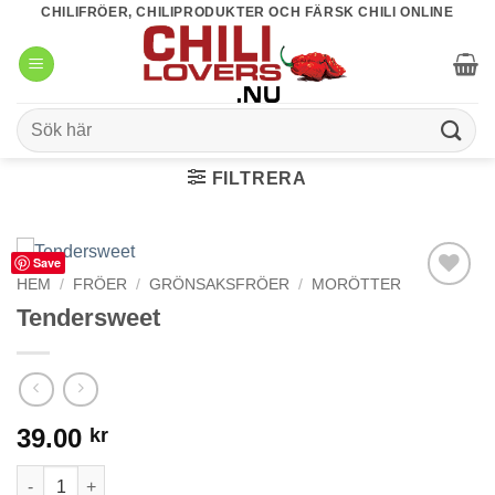
Skip
CHILIFRÖER, CHILIPRODUKTER OCH FÄRSK CHILI ONLINE
to
content
Sök
efter:
FILTRERA
Save
HEM
/
FRÖER
/
GRÖNSAKSFRÖER
/
MORÖTTER
lägg till i
Tendersweet
favoriter
39.00
kr
Tendersweet mängd