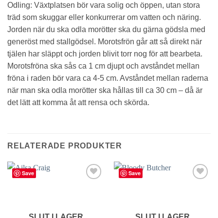
Odling: Växtplatsen bör vara solig och öppen, utan stora
träd som skuggar eller konkurrerar om vatten och näring.
Jorden när du ska odla morötter ska du gärna gödsla med
generöst med stallgödsel. Morotsfrön går att så direkt när
tjälen har släppt och jorden blivit torr nog för att bearbeta.
Morotsfröna ska sås ca 1 cm djupt och avståndet mellan
fröna i raden bör vara ca 4-5 cm. Avståndet mellan raderna
när man ska odla morötter ska hållas till ca 30 cm – då är
det lätt att komma åt att rensa och skörda.
RELATERADE PRODUKTER
Save
Save
lägg till
lägg till
i
i
favoriter
favoriter
SLUT I LAGER
SLUT I LAGER