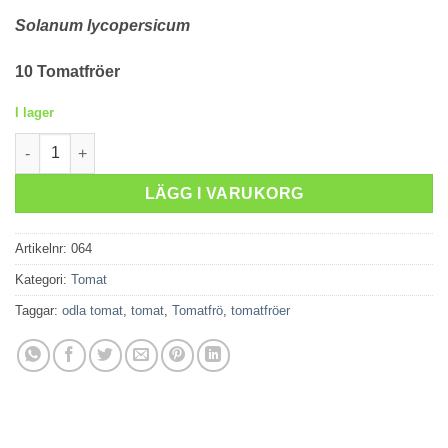
Solanum lycopersicum
10 Tomatfröer
I lager
Tiny Tim mängd
LÄGG I VARUKORG
Artikelnr:
064
Kategori:
Tomat
Taggar:
odla tomat
,
tomat
,
Tomatfrö
,
tomatfröer