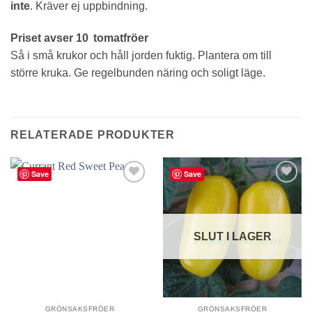
inte
. Kräver ej uppbindning.
Priset avser 10 tomatfröer
Så i små krukor och håll jorden fuktig. Plantera om till
större kruka. Ge regelbunden näring och soligt läge.
RELATERADE PRODUKTER
Save
Save
lägg till
lägg till
i
i
favoriter
favoriter
SLUT I LAGER
GRÖNSAKSFRÖER
GRÖNSAKSFRÖER