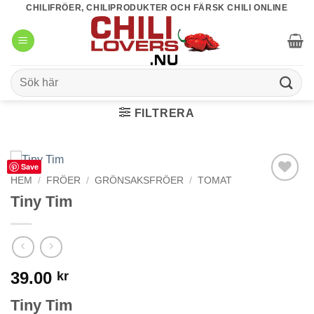
Skip
CHILIFRÖER, CHILIPRODUKTER OCH FÄRSK CHILI ONLINE
to
content
Sök
efter:
FILTRERA
Save
HEM
/
FRÖER
/
GRÖNSAKSFRÖER
/
TOMAT
lägg till i
Tiny Tim
favoriter
39.00
kr
Tiny Tim