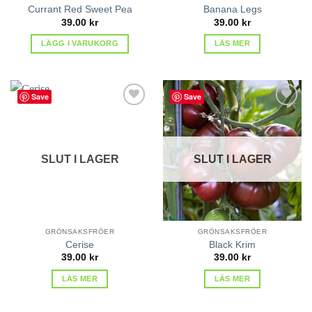
Currant Red Sweet Pea
Banana Legs
39.00
kr
39.00
kr
LÄGG I VARUKORG
LÄS MER
Save
Save
lägg till
lägg till
i
i
favoriter
favoriter
SLUT I LAGER
SLUT I LAGER
GRÖNSAKSFRÖER
GRÖNSAKSFRÖER
Cerise
Black Krim
39.00
kr
39.00
kr
LÄS MER
LÄS MER