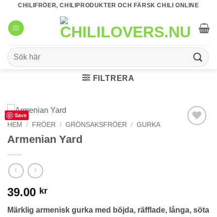
Skip
CHILIFRÖER, CHILIPRODUKTER OCH FÄRSK CHILI ONLINE
to
content
Sök
efter:
FILTRERA
Save
HEM
/
FRÖER
/
GRÖNSAKSFRÖER
/
GURKA
lägg till i
Armenian Yard
favoriter
39.00
kr
Märklig armenisk gurka med böjda, räfflade, långa, söta