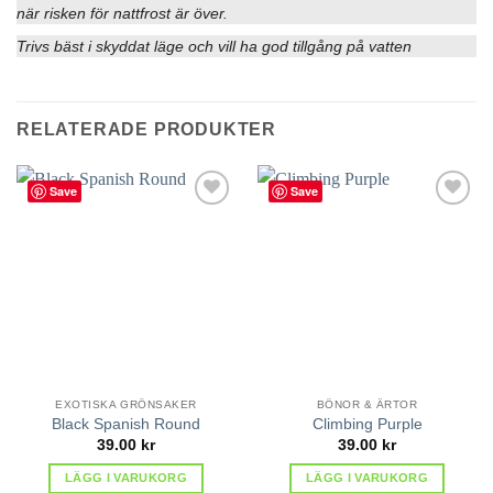
när risken för nattfrost är över.
Trivs bäst i skyddat läge och vill ha god tillgång på vatten
RELATERADE PRODUKTER
Save
Save
lägg till
lägg till
i
i
favoriter
favoriter
EXOTISKA GRÖNSAKER
BÖNOR & ÄRTOR
Black Spanish Round
Climbing Purple
39.00
kr
39.00
kr
LÄGG I VARUKORG
LÄGG I VARUKORG