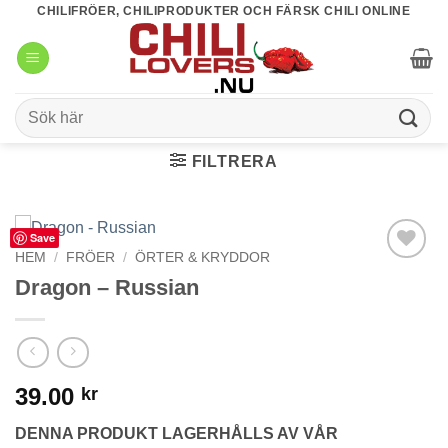
Skip
CHILIFRÖER, CHILIPRODUKTER OCH FÄRSK CHILI ONLINE
to
content
Sök
efter:
FILTRERA
Save
HEM
/
FRÖER
/
ÖRTER & KRYDDOR
lägg till i
Dragon – Russian
favoriter
39.00
kr
DENNA PRODUKT LAGERHÅLLS AV VÅR