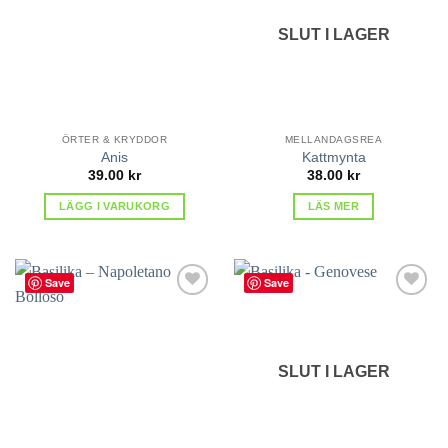
favoriter
favoriter
SLUT I LAGER
ÖRTER & KRYDDOR
MELLANDAGSREA
Anis
Kattmynta
39.00
kr
38.00
kr
LÄGG I VARUKORG
LÄS MER
Save
Save
lägg till
lägg till
i
i
favoriter
favoriter
SLUT I LAGER