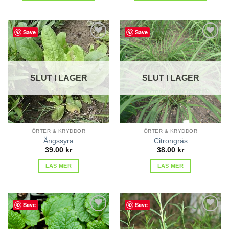
Save
Save
lägg till
lägg till
i
i
favoriter
favoriter
SLUT I LAGER
SLUT I LAGER
ÖRTER & KRYDDOR
ÖRTER & KRYDDOR
Ängssyra
Citrongräs
39.00
kr
38.00
kr
LÄS MER
LÄS MER
Save
Save
lägg till
lägg till
i
i