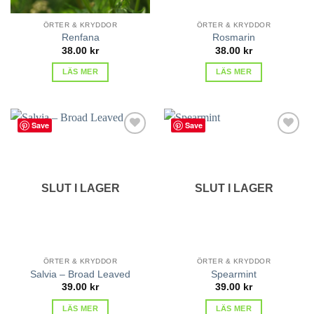
ÖRTER & KRYDDOR
ÖRTER & KRYDDOR
Renfana
Rosmarin
38.00
kr
38.00
kr
LÄS MER
LÄS MER
Save
Save
lägg till
lägg till
i
i
favoriter
favoriter
SLUT I LAGER
SLUT I LAGER
ÖRTER & KRYDDOR
ÖRTER & KRYDDOR
Salvia – Broad Leaved
Spearmint
39.00
kr
39.00
kr
LÄS MER
LÄS MER