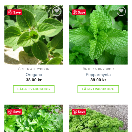
Save
Save
lägg till
lägg till
i
i
favoriter
favoriter
ÖRTER & KRYDDOR
ÖRTER & KRYDDOR
Oregano
Pepparmynta
38.00
kr
39.00
kr
LÄGG I VARUKORG
LÄGG I VARUKORG
Save
Save
lägg till
lägg till
i
i
favoriter
favoriter