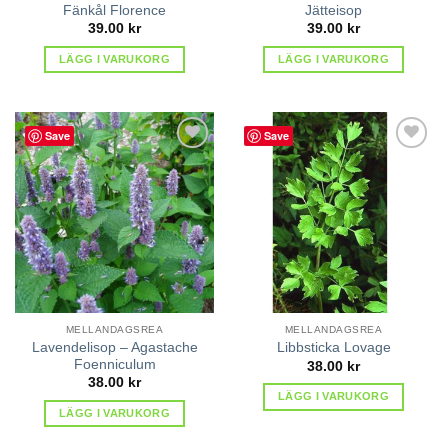
Fänkål Florence
Jätteisop
39.00
kr
39.00
kr
LÄGG I VARUKORG
LÄGG I VARUKORG
Save
Save
lägg till
lägg till
i
i
favoriter
favoriter
MELLANDAGSREA
MELLANDAGSREA
Lavendelisop – Agastache
Libbsticka Lovage
Foenniculum
38.00
kr
38.00
kr
LÄGG I VARUKORG
LÄGG I VARUKORG