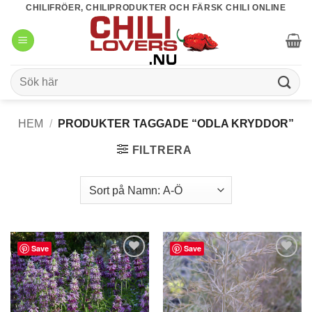
Skip
CHILIFRÖER, CHILIPRODUKTER OCH FÄRSK CHILI ONLINE
to
content
Sök
efter:
HEM
/
PRODUKTER TAGGADE “ODLA KRYDDOR”
FILTRERA
Save
Save
lägg till
lägg till
i
i
favoriter
favoriter