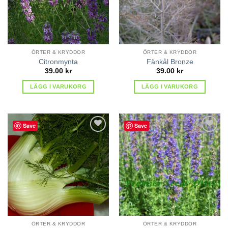
ÖRTER & KRYDDOR
ÖRTER & KRYDDOR
Citronmynta
Fänkål Bronze
39.00
kr
39.00
kr
LÄGG I VARUKORG
LÄGG I VARUKORG
Save
Save
lägg till
lägg till
i
i
favoriter
favoriter
ÖRTER & KRYDDOR
ÖRTER & KRYDDOR