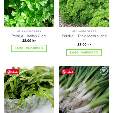
MELLANDAGSREA
MELLANDAGSREA
Persilja – Triple Moss curled
Persilja – Italian Giant
2
38.00
kr
38.00
kr
LÄGG I VARUKORG
LÄGG I VARUKORG
Save
Save
lägg till
lägg till
i
i
favoriter
favoriter