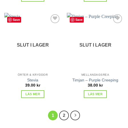
Save
Save
lägg till
lägg till
i
i
favoriter
favoriter
SLUT I LAGER
SLUT I LAGER
ÖRTER & KRYDDOR
MELLANDAGSREA
Stevia
Timjan – Purple Creeping
39.00
kr
38.00
kr
LÄS MER
LÄS MER
1
2