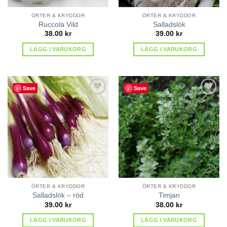
ÖRTER & KRYDDOR
ÖRTER & KRYDDOR
Ruccola Vild
Salladslök
38.00
kr
39.00
kr
LÄGG I VARUKORG
LÄGG I VARUKORG
Save
Save
lägg till
lägg till
i
i
favoriter
favoriter
ÖRTER & KRYDDOR
ÖRTER & KRYDDOR
Salladslök – röd
Timjan
39.00
kr
38.00
kr
LÄGG I VARUKORG
LÄGG I VARUKORG