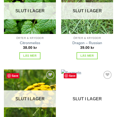
favoriter
favoriter
SLUT I LAGER
SLUT I LAGER
ÖRTER & KRYDDOR
ÖRTER & KRYDDOR
Citronmeliss
Dragon – Russian
38.00
kr
39.00
kr
LÄS MER
LÄS MER
Save
Save
lägg till
lägg till
i
i
favoriter
favoriter
SLUT I LAGER
SLUT I LAGER