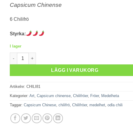
Capsicum Chinense
6 Chilifrö
Styrka:
I lager
Mushroom Red mängd
LÄGG I VARUKORG
Artikelnr:
CHILI81
Kategorier:
Art
,
Capsicum chinense
,
Chilifröer
,
Fröer
,
Medelheta
Taggar:
Capsicum Chinese
,
chilifrö
,
Chilifröer
,
medelhet
,
odla chili