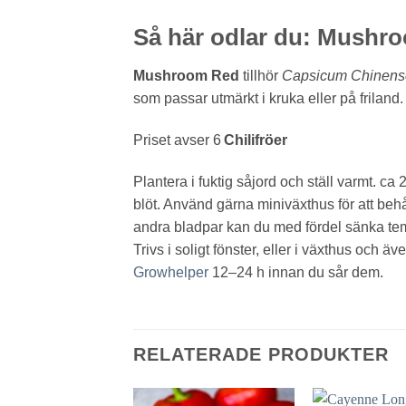
Så här odlar du: Mushr
Mushroom Red
tillhör
Capsicum Chinens
som passar utmärkt i kruka eller på frilan
Priset avser 6
Chilifröer
Plantera i fuktig såjord och ställ varmt. ca
blöt. Använd gärna miniväxthus för att behåll
andra bladpar kan du med fördel sänka temp
Trivs i soligt fönster, eller i växthus och 
Growhelper
12–24 h innan du sår dem.
RELATERADE PRODUKTER