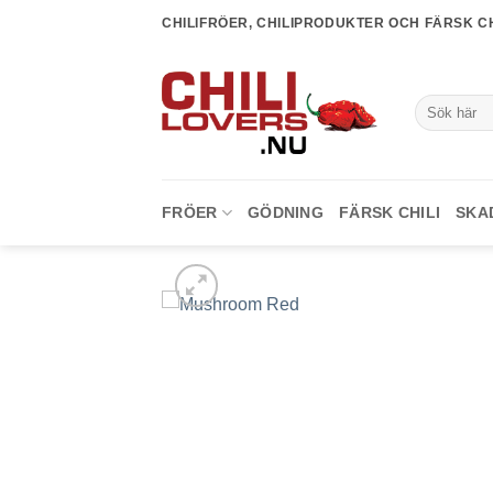
Skip
CHILIFRÖER, CHILIPRODUKTER OCH FÄRSK CH
to
content
Sök
efter:
FRÖER
GÖDNING
FÄRSK CHILI
SKA
lägg till i
favoriter