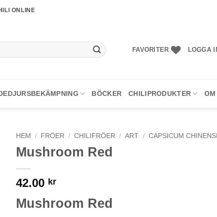
ILI ONLINE
FAVORITER
LOGGA I
DEDJURSBEKÄMPNING
BÖCKER
CHILIPRODUKTER
OM
HEM
/
FRÖER
/
CHILIFRÖER
/
ART
/
CAPSICUM CHINENS
Mushroom Red
42.00
kr
Mushroom Red