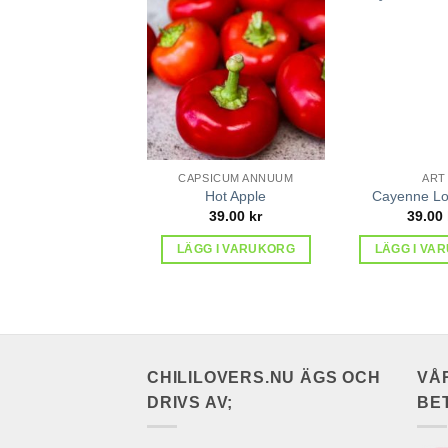
lägg till
i
favoriter
CAPSICUM ANNUUM
ART
Hot Apple
Cayenne Lo
39.00
kr
39.00
LÄGG I VARUKORG
LÄGG I VA
CHILILOVERS.NU ÄGS OCH
VÅ
DRIVS AV;
BE