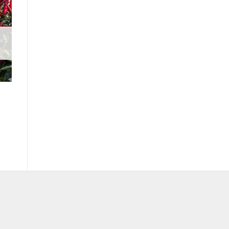
ll
er