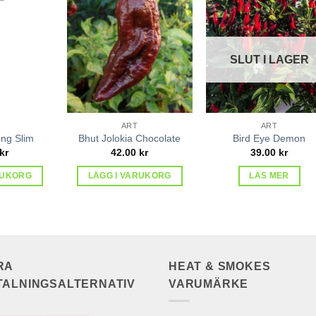
lägg till
lägg till
lägg ti
i
i
i
favoriter
favoriter
favorit
SLUT I LAGER
ART
ART
ng Slim
Bhut Jolokia Chocolate
Bird Eye Demon
kr
42.00
kr
39.00
kr
RUKORG
LÄGG I VARUKORG
LÄS MER
RA
HEAT & SMOKES
TALNINGSALTERNATIV
VARUMÄRKE