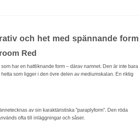
ativ och het med spännande form
hroom Red
i som har en hattliknande form – därav namnet. Den är inte bara
hetta som ligger i den övre delen av mediumskalan. En riktig
nnetecknas av sin karaktäristiska ”paraplyform”. Den röda
nvänds ofta till inläggningar och såser.