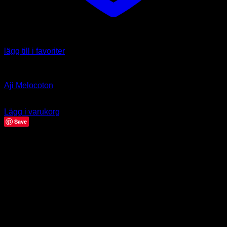
lägg till i favoriter
Capsicum baccatum
Aji Melocoton
39.00
kr
Lägg i varukorg
Save