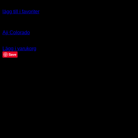
lägg till i favoriter
Capsicum baccatum
Aji Colorado
39.00
kr
Lägg i varukorg
Save