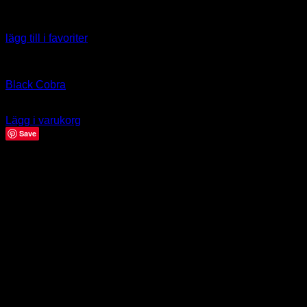
lägg till i favoriter
Capsicum annuum
Black Cobra
39.00
kr
Lägg i varukorg
Save