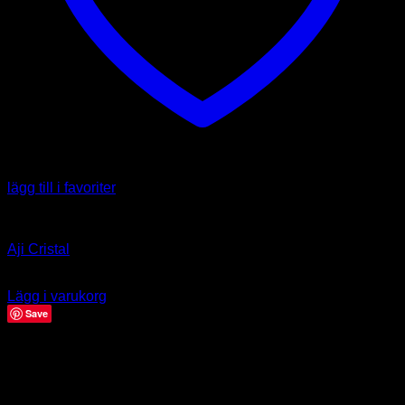
lägg till i favoriter
Capsicum baccatum
Aji Cristal
39.00
kr
Lägg i varukorg
Save