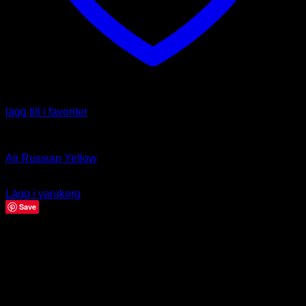
lägg till i favoriter
Capsicum baccatum
Aji Russian Yellow
39.00
kr
Lägg i varukorg
Save