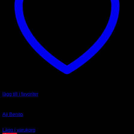
lägg till i favoriter
Capsicum baccatum
Aji Benito
39.00
kr
Lägg i varukorg