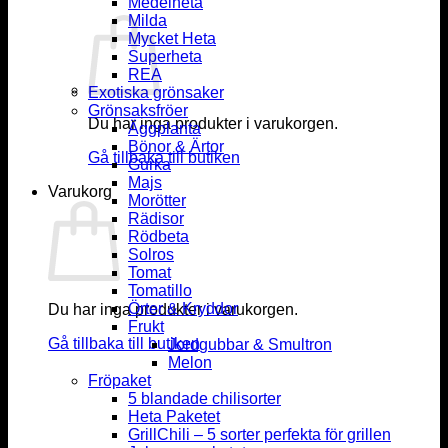
Medelheta
Milda
Mycket Heta
Superheta
REA
Exotiska grönsaker
Grönsaksfröer
Du har inga produkter i varukorgen.
Äggplanta
Bönor & Ärtor
Gå tillbaka till butiken
Gurka
Majs
Varukorg
Morötter
Rädisor
Rödbeta
Solros
Tomat
Tomatillo
Örter & Kryddor
Du har inga produkter i varukorgen.
Frukt
Gå tillbaka till butiken
Jordgubbar & Smultron
Melon
Fröpaket
5 blandade chilisorter
Heta Paketet
GrillChili – 5 sorter perfekta för grillen