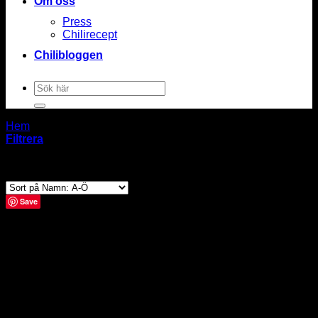
Om oss
Press
Chilirecept
Chilibloggen
Sök
efter:
Hem
/
Produkter taggade “medelhet”
Filtrera
Visar 1–24 av 86 resultat
Save