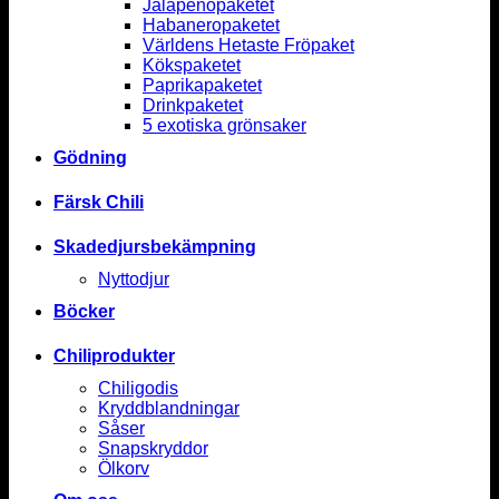
Jalapenopaketet
Habaneropaketet
Världens Hetaste Fröpaket
Kökspaketet
Paprikapaketet
Drinkpaketet
5 exotiska grönsaker
Gödning
Färsk Chili
Skadedjursbekämpning
Nyttodjur
Böcker
Chiliprodukter
Chiligodis
Kryddblandningar
Såser
Snapskryddor
Ölkorv