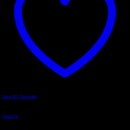
lägg till i favoriter
Art
Apache
39.00
kr