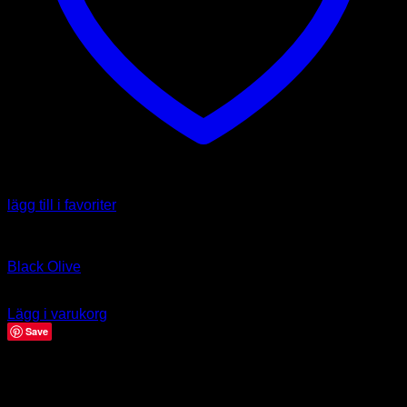
lägg till i favoriter
Capsicum annuum
Black Olive
39.00
kr
Lägg i varukorg
Save