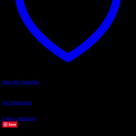
lägg till i favoriter
Capsicum baccatum
Aji Omnicolor
39.00
kr
Lägg i varukorg
Save