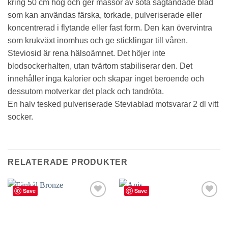
kring 50 cm hög och ger massor av söta sågtandade blad
som kan användas färska, torkade, pulveriserade eller
koncentrerad i flytande eller fast form. Den kan övervintra
som krukväxt inomhus och ge sticklingar till våren.
Steviosid är rena hälsoämnet. Det höjer inte
blodsockerhalten, utan tvärtom stabiliserar den. Det
innehåller inga kalorier och skapar inget beroende och
dessutom motverkar det plack och tandröta.
En halv tesked pulveriserade Steviablad motsvarar 2 dl vitt
socker.
RELATERADE PRODUKTER
Save
Save
lägg till
lägg till
i
i
favoriter
favoriter