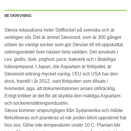
BESKRIVNING
Stevia rebaudiana heter Sötflockel på svenska och är
verkligen söt. Det är ämnet Steviosid, som är 300 gånger
sötare än vanligt socker som gör Stevian till ett uppskattat
sötningsmedel över nästan hela världen. Det används i
t.ex. godis, läsk, yoghurt, juice, bakverk och i åtskilliga
hälsopreparat. I Japan, där Aspartam är förbjudet, är
Steviosid-sötning mycket vanlig. I EU och USA har den
dock, framtill i år 2012, varit förbjuden som tillsats i
livsmedel, pga. att dokumentationen anses otillräcklig.
Enligt kritiker är det för att skydda den mäktiga Aspartam-
och sockerersättningsindustrin.
Stevia kommer ursprungligen från Sydamerika och måste
förkultiveras och planteras ut när jorden blivit uppvärmd här
hos oss. Gillar inte temperaturer under 10 C. Plantan blir