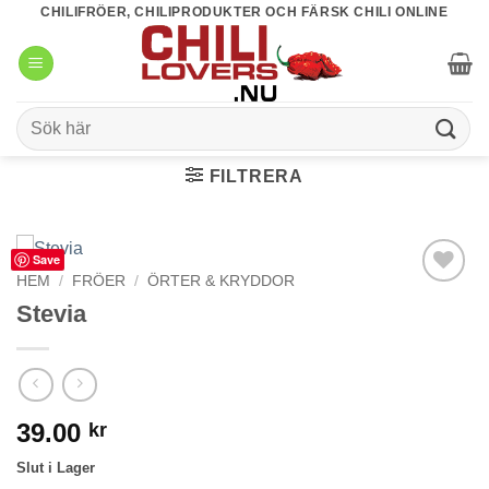
Skip
CHILIFRÖER, CHILIPRODUKTER OCH FÄRSK CHILI ONLINE
to
content
Sök
efter:
FILTRERA
Save
HEM
/
FRÖER
/
ÖRTER & KRYDDOR
lägg till i
Stevia
favoriter
39.00
kr
Slut i Lager