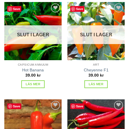
Save
Save
lägg till
lägg till
i
i
favoriter
favoriter
SLUT I LAGER
SLUT I LAGER
CAPSICUM ANNUUM
ART
Hot Banana
Cheyenne F1
39.00
kr
39.00
kr
LÄS MER
LÄS MER
Save
Save
lägg till
lägg till
i
i
favoriter
favoriter