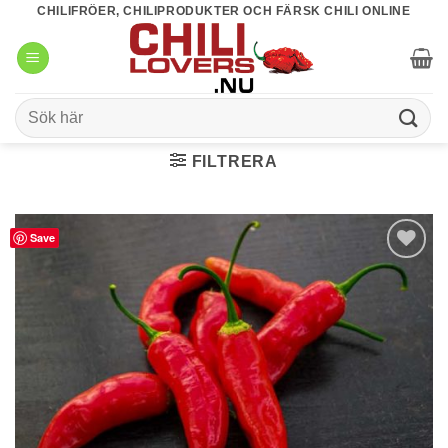
Skip
CHILIFRÖER, CHILIPRODUKTER OCH FÄRSK CHILI ONLINE
to
content
Sök
efter:
FILTRERA
Save
lägg till i
favoriter