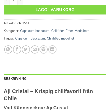
LÄGG I VARUKORG
Artikelnr:
chil1541
Kategorier:
Capsicum baccatum
,
Chilifröer
,
Fröer
,
Medelheta
Taggar:
Capsicum Baccatum
,
Chilifröer
,
medelhet
BESKRIVNING
Aji Cristal – Krispig chilifavorit från
Chile
Vad Kännetecknar Aji Cristal