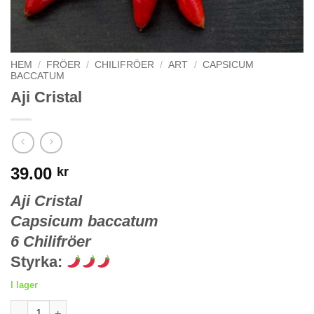
HEM
/
FRÖER
/
CHILIFRÖER
/
ART
/
CAPSICUM
BACCATUM
Aji Cristal
39.00
kr
Aji Cristal
Capsicum baccatum
6 Chilifröer
Styrka:
I lager
Aji Cristal mängd