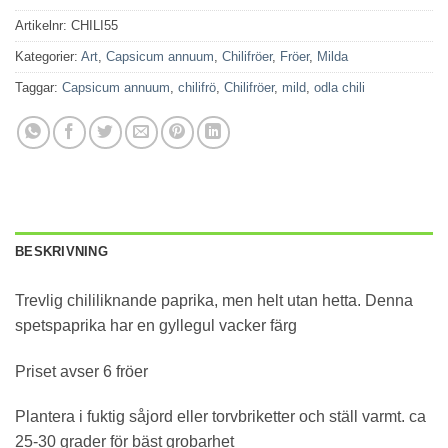
Artikelnr:
CHILI55
Kategorier:
Art
,
Capsicum annuum
,
Chilifröer
,
Fröer
,
Milda
Taggar:
Capsicum annuum
,
chilifrö
,
Chilifröer
,
mild
,
odla chili
BESKRIVNING
Trevlig chililiknande paprika, men helt utan hetta. Denna
spetspaprika har en gyllegul vacker färg
Priset avser 6 fröer
Plantera i fuktig såjord eller torvbriketter och ställ varmt. ca
25-30 grader för bäst grobarhet