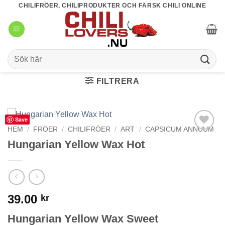
Skip
CHILIFRÖER, CHILIPRODUKTER OCH FÄRSK CHILI ONLINE
to
content
Sök
efter:
FILTRERA
Save
HEM
/
FRÖER
/
CHILIFRÖER
/
ART
/
CAPSICUM ANNUUM
lägg till i
Hungarian Yellow Wax Hot
favoriter
39.00
kr
Hungarian Yellow Wax Sweet