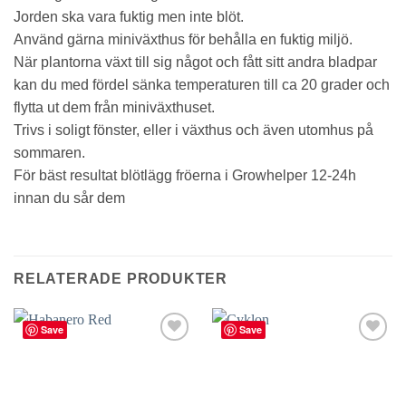
Jorden ska vara fuktig men inte blöt.
Använd gärna miniväxthus för behålla en fuktig miljö.
När plantorna växt till sig något och fått sitt andra bladpar
kan du med fördel sänka temperaturen till ca 20 grader och
flytta ut dem från miniväxthuset.
Trivs i soligt fönster, eller i växthus och även utomhus på
sommaren.
För bäst resultat blötlägg fröerna i Growhelper 12-24h
innan du sår dem
RELATERADE PRODUKTER
Save
Save
lägg till
lägg till
i
i
favoriter
favoriter