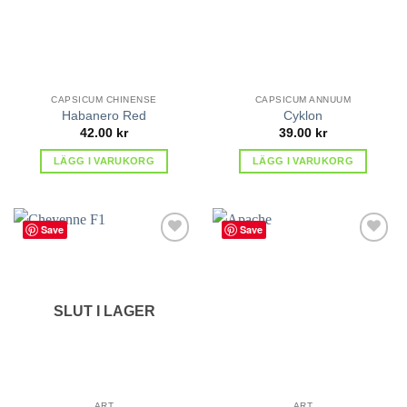
CAPSICUM CHINENSE
CAPSICUM ANNUUM
Habanero Red
Cyklon
42.00
kr
39.00
kr
LÄGG I VARUKORG
LÄGG I VARUKORG
Save
Save
lägg till
lägg till
i
i
favoriter
favoriter
SLUT I LAGER
ART
ART