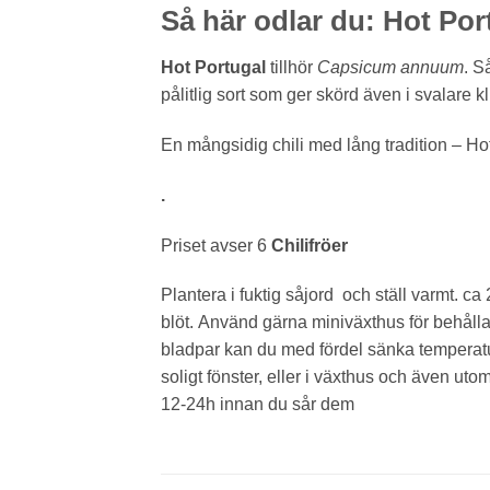
Så här odlar du: Hot Por
Hot Portugal
tillhör
Capsicum annuum
. S
pålitlig sort som ger skörd även i svalare kl
En mångsidig chili med lång tradition – Ho
.
Priset avser 6
Chilifröer
Plantera i fuktig såjord och ställ varmt. ca
blöt.
Använd gärna miniväxthus för behålla 
bladpar kan du med fördel sänka temperature
soligt fönster, eller i växthus och även u
12-24h innan du sår dem