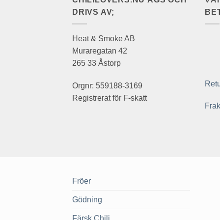
DRIVS AV;
BE
Heat & Smoke AB
Muraregatan 42
265 33 Åstorp
Retu
Orgnr: 559188-3169
Registrerat för F-skatt
Frak
Fröer
Gödning
Färsk Chili