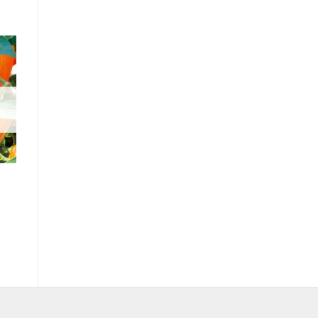
ll
er