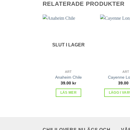
RELATERADE PRODUKTER
lägg till
i
favoriter
SLUT I LAGER
ART
ART
Anaheim Chile
Cayenne Lo
39.00
kr
39.00
LÄS MER
LÄGG I VA
CHILILOVERS.NU ÄGS OCH
VÅ