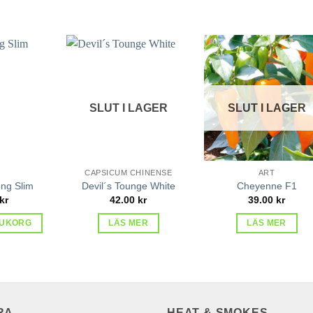
lägg till
lägg till
lägg ti
i
i
i
favoriter
favoriter
favorit
SLUT I LAGER
SLUT I LAGER
CAPSICUM CHINENSE
ART
ng Slim
Devil´s Tounge White
Cheyenne F1
kr
42.00
kr
39.00
kr
RUKORG
LÄS MER
LÄS MER
RA
HEAT & SMOKES