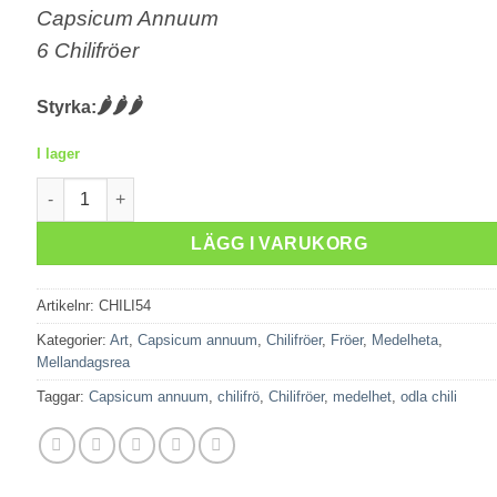
Capsicum Annuum
6 Chilifröer
🌶️🌶️🌶️
Styrka:
I lager
Hot Portugal mängd
LÄGG I VARUKORG
Artikelnr:
CHILI54
Kategorier:
Art
,
Capsicum annuum
,
Chilifröer
,
Fröer
,
Medelheta
,
Mellandagsrea
Taggar:
Capsicum annuum
,
chilifrö
,
Chilifröer
,
medelhet
,
odla chili