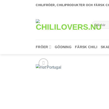
Skip
CHILIFRÖER, CHILIPRODUKTER OCH FÄRSK CH
to
content
Sök
efter:
FRÖER
GÖDNING
FÄRSK CHILI
SKA
lägg till i
favoriter