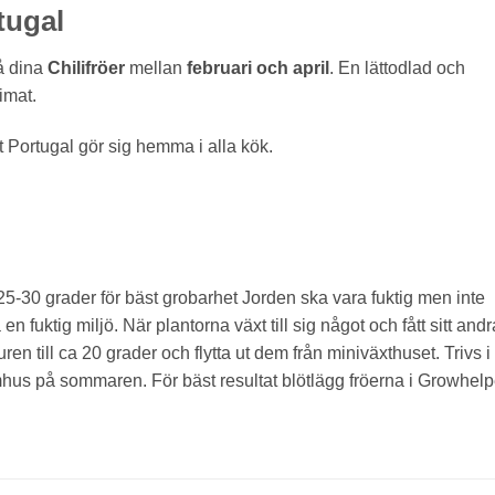
tugal
å dina
Chilifröer
mellan
februari och april
. En lättodlad och
imat.
t Portugal gör sig hemma i alla kök.
 25-30 grader för bäst grobarhet
Jorden ska vara fuktig men inte
en fuktig miljö.
När plantorna växt till sig något och fått sitt andr
n till ca 20 grader och flytta ut dem från miniväxthuset.
Trivs i
tomhus på sommaren.
För bäst resultat blötlägg fröerna i Growhelp