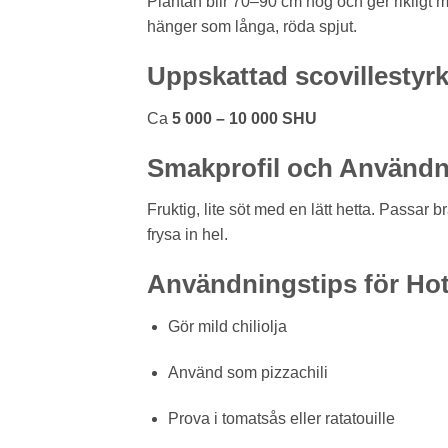
Plantan blir 70–90 cm hög och ger rikligt 
hänger som långa, röda spjut.
Uppskattad scovillestyr
Ca
5 000 – 10 000 SHU
Smakprofil och Användn
Fruktig, lite söt med en lätt hetta. Passar br
frysa in hel.
Användningstips för Hot
Gör mild chiliolja
Använd som pizzachili
Prova i tomatsås eller ratatouille