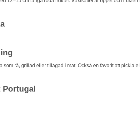
med 12–15 cm långa röda frukter. Växtsättet är öppet och frukter
ka
ing
a som rå, grillad eller tillagad i mat. Också en favorit att pickla el
 Portugal