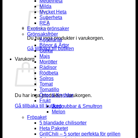
Medelheta
Milda
Mycket Heta
Superheta
REA
Exotiska grönsaker
Grönsaksfröer
Du har inga produkter i varukorgen.
Äggplanta
Bönor & Ärtor
Gå tillbaka till butiken
Gurka
Majs
Varukorg
Morötter
Rädisor
Rödbeta
Solros
Tomat
Tomatillo
Örter & Kryddor
Du har inga produkter i varukorgen.
Frukt
Gå tillbaka till butiken
Jordgubbar & Smultron
Melon
Fröpaket
5 blandade chilisorter
Heta Paketet
GrillChili – 5 sorter perfekta för grillen