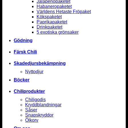
Jalapenopaketet
Habaneropaketet
Världens Hetaste Fröpaket
Kökspaketet
Paprikapaketet
Drinkpaketet
5 exotiska grönsaker
Gödning
Färsk Chili
Skadedjursbekämpning
Nyttodjur
Böcker
Chiliprodukter
Chiligodis
Kryddblandningar
Såser
Snapskryddor
Ölkorv