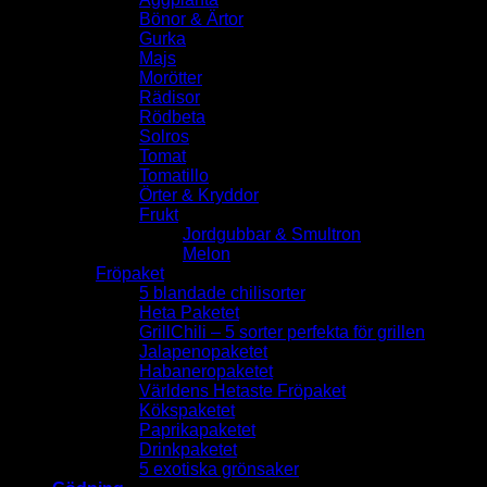
Bönor & Ärtor
Gurka
Majs
Morötter
Rädisor
Rödbeta
Solros
Tomat
Tomatillo
Örter & Kryddor
Frukt
Jordgubbar & Smultron
Melon
Fröpaket
5 blandade chilisorter
Heta Paketet
GrillChili – 5 sorter perfekta för grillen
Jalapenopaketet
Habaneropaketet
Världens Hetaste Fröpaket
Kökspaketet
Paprikapaketet
Drinkpaketet
5 exotiska grönsaker