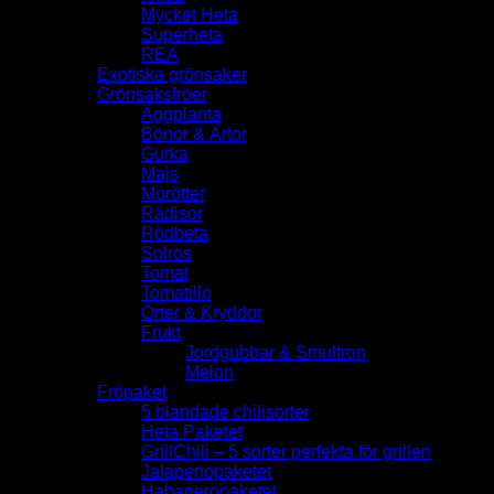
Mycket Heta
Superheta
REA
Exotiska grönsaker
Grönsaksfröer
Äggplanta
Bönor & Ärtor
Gurka
Majs
Morötter
Rädisor
Rödbeta
Solros
Tomat
Tomatillo
Örter & Kryddor
Frukt
Jordgubbar & Smultron
Melon
Fröpaket
5 blandade chilisorter
Heta Paketet
GrillChili – 5 sorter perfekta för grillen
Jalapenopaketet
Habaneropaketet