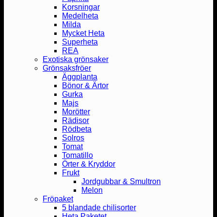
Korsningar
Medelheta
Milda
Mycket Heta
Superheta
REA
Exotiska grönsaker
Grönsaksfröer
Äggplanta
Bönor & Ärtor
Gurka
Majs
Morötter
Rädisor
Rödbeta
Solros
Tomat
Tomatillo
Örter & Kryddor
Frukt
Jordgubbar & Smultron
Melon
Fröpaket
5 blandade chilisorter
Heta Paketet