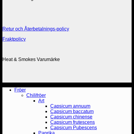
Retur och Återbetalnings-policy
Fraktpolicy
Heat & Smokes Varumärke
Fröer
Chilifröer
Art
Capsicum annuum
Capsicum baccatum
Capsicum chinense
Capsicum frutescens
Capsicum Pubescens
Paprika