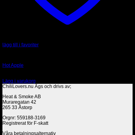
lägg till i favoriter
Capsicum annuum
Hot Apple
39.00
kr
Lägg i varukorg
ChiliLovers.nu Ägs och drivs av;
Heat & Smoke AB
Muraregatan 42
265 33 Åstorp
Orgnr: 559188-3169
Registrerat för F-skatt
Våra betalningsalternativ