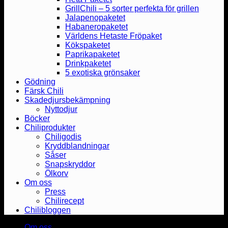
GrillChili – 5 sorter perfekta för grillen
Jalapenopaketet
Habaneropaketet
Världens Hetaste Fröpaket
Kökspaketet
Paprikapaketet
Drinkpaketet
5 exotiska grönsaker
Gödning
Färsk Chili
Skadedjursbekämpning
Nyttodjur
Böcker
Chiliprodukter
Chiligodis
Kryddblandningar
Såser
Snapskryddor
Ölkorv
Om oss
Press
Chilirecept
Chilibloggen
Om oss