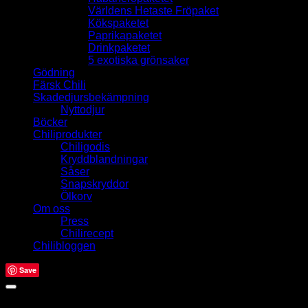
Världens Hetaste Fröpaket
Kökspaketet
Paprikapaketet
Drinkpaketet
5 exotiska grönsaker
Gödning
Färsk Chili
Skadedjursbekämpning
Nyttodjur
Böcker
Chiliprodukter
Chiligodis
Kryddblandningar
Såser
Snapskryddor
Ölkorv
Om oss
Press
Chilirecept
Chilibloggen
Save