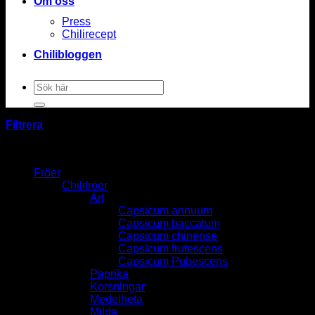
Om oss
Press
Chilirecept
Chilibloggen
Sök
efter:
Filtrera
Fröer
Chilifröer
Art
Capsicum annuum
Capsicum baccatum
Capsicum chinense
Capsicum frutescens
Capsicum Pubescens
Paprika
Korsningar
Medelheta
Milda