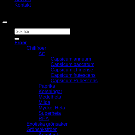
Kontakt
Copyright 2026 ©
Heat & Smoke AB
Sök
efter:
Fröer
Chilifröer
Art
Capsicum annuum
Capsicum baccatum
Capsicum chinense
Capsicum frutescens
Capsicum Pubescens
Paprika
Korsningar
Medelheta
Milda
Mycket Heta
Superheta
REA
Exotiska grönsaker
Grönsaksfröer
Äggplanta