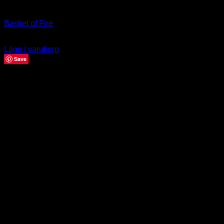
Art
Basket of Fire
39.00
kr
Lägg i varukorg
Save