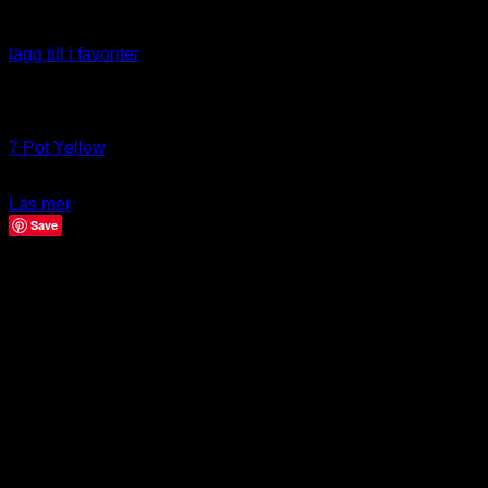
lägg till i favoriter
Slut i lager
Capsicum chinense
7 Pot Yellow
42.00
kr
Läs mer
Save