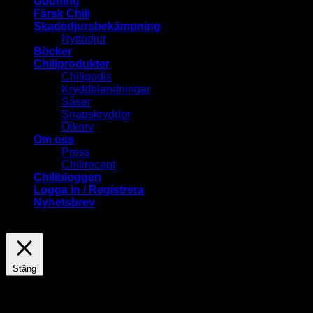
Gödning
Färsk Chili
Skadedjursbekämpning
Nyttodjur
Böcker
Chiliprodukter
Chiligodis
Kryddblandningar
Såser
Snapskryddor
Ölkorv
Om oss
Press
Chilirecept
Chilibloggen
Logga in / Registrera
Nyhetsbrev
Stäng
Privacy Overview