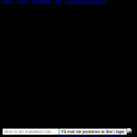
Hem
/
Fröer
/
Chilifröer
/
Art
/
Capsicum annuum
Inca Hot Red
39.00
kr
Inca Red Hot
Capsicum Annuum
6 Chilifröer
🌶️🌶️🌶️
Styrka:
Slut i Lager
Bevaka Produkt
Få mail när produkten är åter i lager