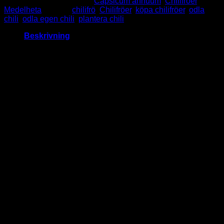
Artikelnr:
062
Kategorier:
Capsicum annuum
,
Chilifröer
,
Medelheta
Taggar:
chilifrö
,
Chilifröer
,
köpa chilifröer
,
odla
chili
,
odla egen chili
,
plantera chili
Beskrivning
Inca Hot Red –
Sydamerikansk skönhet
med sting
Vad Kännetecknar Inca Hot Red
Inca Hot Red
är en kompakt chili från Sydamerika som
kombinerar kraftfull hetta med intensiv fruktighet. Den
färgglada frukten gör den till ett utmärkt val för fönsterbrädan
eller balkongen.
Bakgrund och Namn
Sorten har sitt ursprung i Peru och är döpt efter Inkarikets