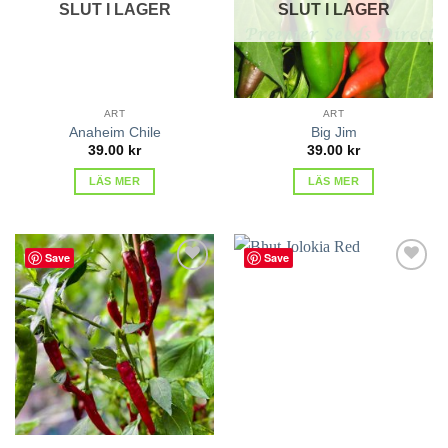
SLUT I LAGER
SLUT I LAGER
ART
ART
Anaheim Chile
Big Jim
39.00
kr
39.00
kr
LÄS MER
LÄS MER
Save
Save
lägg till
lägg till
i
i
favoriter
favoriter