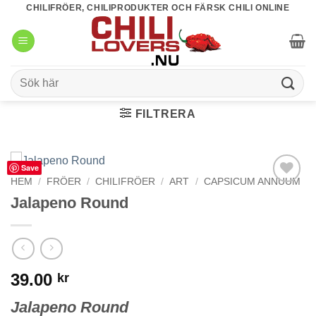
Skip
CHILIFRÖER, CHILIPRODUKTER OCH FÄRSK CHILI ONLINE
to
content
Sök
efter:
FILTRERA
Save
HEM
/
FRÖER
/
CHILIFRÖER
/
ART
/
CAPSICUM ANNUUM
lägg till i
Jalapeno Round
favoriter
39.00
kr
Jalapeno Round