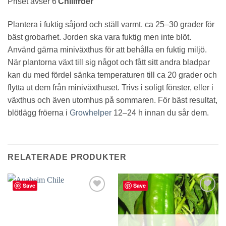
Priset avser 6
Chilifröer
Plantera i fuktig såjord och ställ varmt. ca 25–30 grader för
bäst grobarhet. Jorden ska vara fuktig men inte blöt.
Använd gärna miniväxthus för att behålla en fuktig miljö.
När plantorna växt till sig något och fått sitt andra bladpar
kan du med fördel sänka temperaturen till ca 20 grader och
flytta ut dem från miniväxthuset. Trivs i soligt fönster, eller i
växthus och även utomhus på sommaren. För bäst resultat,
blötlägg fröerna i
Growhelper
12–24 h innan du sår dem.
RELATERADE PRODUKTER
Save
Save
lägg till
lägg till
i
i
favoriter
favoriter