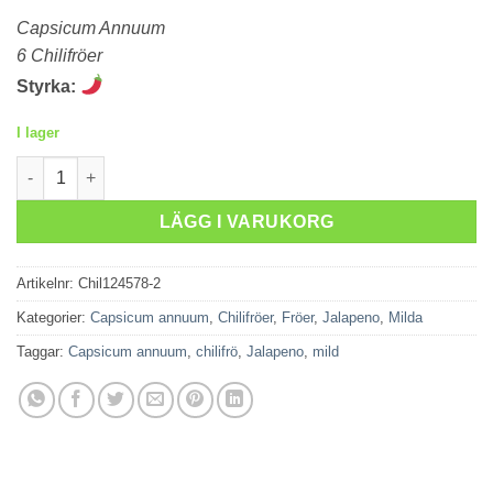
Capsicum Annuum
6 Chilifröer
Styrka:
I lager
Jalapeno Round mängd
LÄGG I VARUKORG
Artikelnr:
Chil124578-2
Kategorier:
Capsicum annuum
,
Chilifröer
,
Fröer
,
Jalapeno
,
Milda
Taggar:
Capsicum annuum
,
chilifrö
,
Jalapeno
,
mild