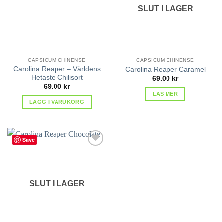
SLUT I LAGER
CAPSICUM CHINENSE
CAPSICUM CHINENSE
Carolina Reaper – Världens
Carolina Reaper Caramel
Hetaste Chilisort
69.00
kr
69.00
kr
LÄS MER
LÄGG I VARUKORG
Save
lägg till
i
favoriter
SLUT I LAGER