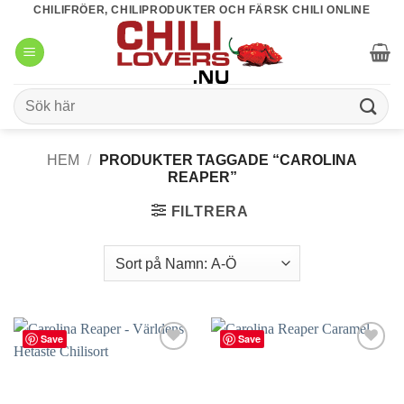
Skip
CHILIFRÖER, CHILIPRODUKTER OCH FÄRSK CHILI ONLINE
to
content
Sök
efter:
HEM
/
PRODUKTER TAGGADE “CAROLINA
REAPER”
FILTRERA
Save
Save
lägg till
lägg till
i
i
favoriter
favoriter